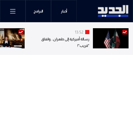
أخبار
البرامج
13:52
رسالة أميركية إلى طهران.. واتفاق
"قريب"!