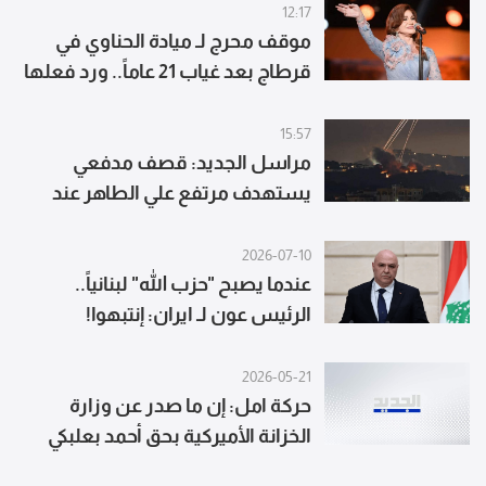
12:17
موقف محرج لـ ميادة الحناوي في
قرطاج بعد غياب 21 عاماً.. ورد فعلها
يتصدر
15:57
مراسل الجديد: قصف مدفعي
يستهدف مرتفع علي الطاهر عند
اطراف النبطية الفوقا
2026-07-10
عندما يصبح "حزب الله" لبنانياً..
الرئيس عون لـ ايران: إنتبهوا!
2026-05-21
حركة امل: إن ما صدر عن وزارة
الخزانة الأميركية بحق أحمد بعلبكي
وعلي الصفاوي عدا عن كونه غير