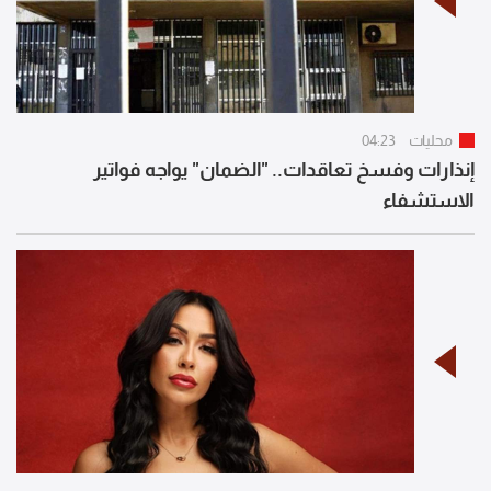
محليات
04:23
إنذارات وفسخ تعاقدات.. "الضمان" يواجه فواتير
الاستشفاء