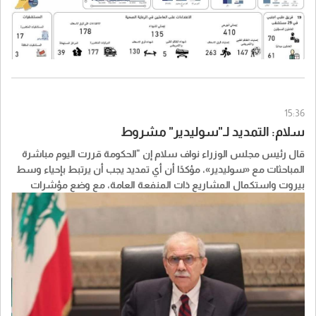
15:36
سلام: التمديد لـ"سوليدير" مشروط
قال رئيس مجلس الوزراء نواف سلام إن "الحكومة قررت اليوم مباشرة
المباحثات مع «سوليدير»، مؤكدًا أن أي تمديد يجب أن يرتبط بإحياء وسط
بيروت واستكمال المشاريع ذات المنفعة العامة، مع وضع مؤشرات
واضحة للأداء وجداول زمنية وآليات محددة للتنفيذ".