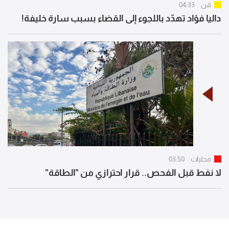
فن
04:33
داليا فؤاد تهدّد باللجوء إلى القضاء بسبب سارة خليفة!
محليات
03:50
لا نفط قبل الفحص.. قرار احترازي من "الطاقة"