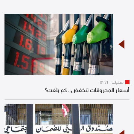
محليات
01:31
أسعار المحروقات تنخفض.. كم بلغت؟