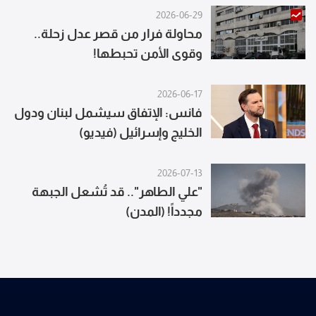
2026-06-29
محاولة فرار من قصر عدل زحلة..
وقوى الأمن تحبطها!
2026-06-17
فانس: الإتفاق سيشمل لبنان ودول
الخليج وإسرائيل (فيديو)
2026-07-13
"علي الطاهر".. قد تُشعل الجبهة
مجدداً! (المدن)