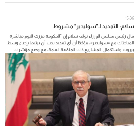
15:36
سلام: التمديد لـ"سوليدير" مشروط
قال رئيس مجلس الوزراء نواف سلام إن "الحكومة قررت اليوم مباشرة
المباحثات مع «سوليدير»، مؤكدًا أن أي تمديد يجب أن يرتبط بإحياء وسط
بيروت واستكمال المشاريع ذات المنفعة العامة، مع وضع مؤشرات
واضحة للأداء وجداول زمنية وآليات محددة للتنفيذ".