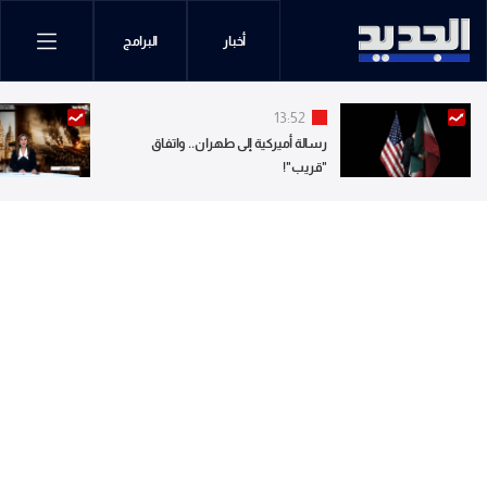
أخبار
البرامج
13:52
رسالة أميركية إلى طهران.. واتفاق
"قريب"!