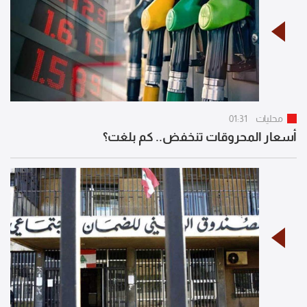
محليات
01:31
أسعار المحروقات تنخفض.. كم بلغت؟