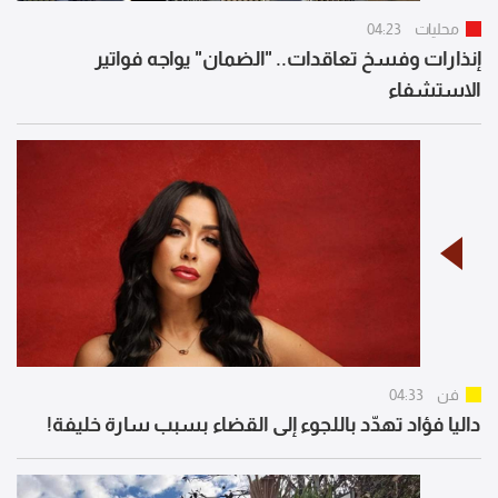
محليات
04:23
إنذارات وفسخ تعاقدات.. "الضمان" يواجه فواتير
الاستشفاء
فن
04:33
داليا فؤاد تهدّد باللجوء إلى القضاء بسبب سارة خليفة!