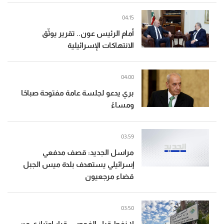
04:15
أمام الرئيس عون.. تقرير يوثّق
الانتهاكات الإسرائيلية
04:00
بري يدعو لجلسة عامة مفتوحة صباحًا
ومساءً
03:59
مراسل الجديد: قصف مدفعي
إسرائيلي يستهدف بلدة ميس الجبل
قضاء مرجعيون
03:50
لا نفط قبل الفحص.. قرار احترازي من