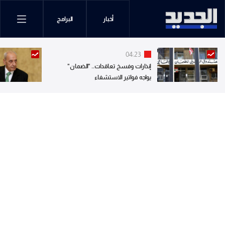
أخبار
البرامج
04:23
إنذارات وفسخ تعاقدات.. "الضمان"
يواجه فواتير الاستشفاء