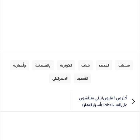
محليات
الجديد:
بلدات
الكوثرية
والغسانية
وأنصارية
التهديد
الاسرائيلي
أكثر من 3 مليون لبناني يعتاشون
على المساعدات! (أسرار النهار)