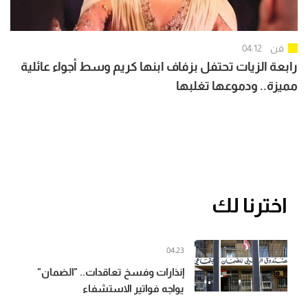
فن
04:12
رابعة الزيات تحتفل بزفاف ابنها كريم وسط أجواء عائلية
مميزة.. ودموعها تغلبها
اخترنا لك
04:23
إنذارات وفسخ تعاقدات.. "الضمان"
يواجه فواتير الاستشفاء