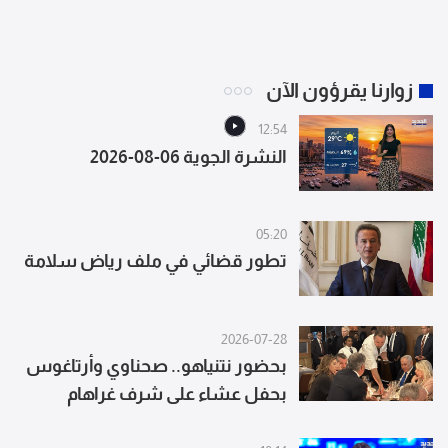
زوارنا يقرؤون الآن
12:54
النشرة الجوية 06-08-2026
05:20
تطور قضائي في ملف رياض سلامة
2026-07-28
بحضور نتنياهو.. صحناوي وأرتاغوس
بحفل عشاء على شرف غراهام
(أكسيوس)