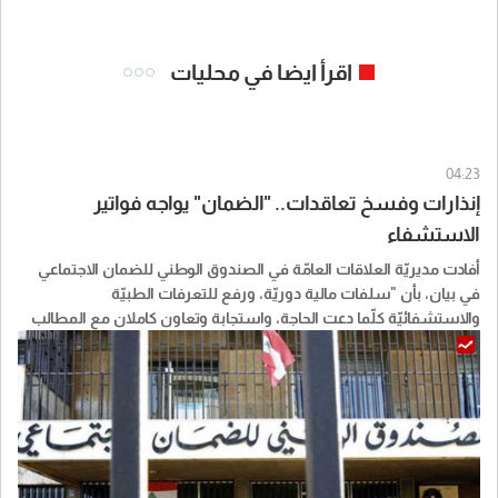
اقرأ ايضا في محليات
04:23
إنذارات وفسخ تعاقدات.. "الضمان" يواجه فواتير
الاستشفاء
أفادت مديريّة العلاقات العامّة في الصندوق الوطني للضمان الاجتماعي
في بيان، بأن "سلفات مالية دوريّة، ورفع للتعرفات الطبيّة
والاستشفائيّة كلّما دعت الحاجة، واستجابة وتعاون كاملان مع المطالب
المحقّة، هذه هي المقاربة الإيجابية التي حرصت إدارة الصندوق على
اعتمادها في علاقتها مع القطاع الاستشفائي في لبنان، حرصاً منها على
ضمان استمرارية تقديم الرعاية الصحية اللائقة للمرضى المضمونين".