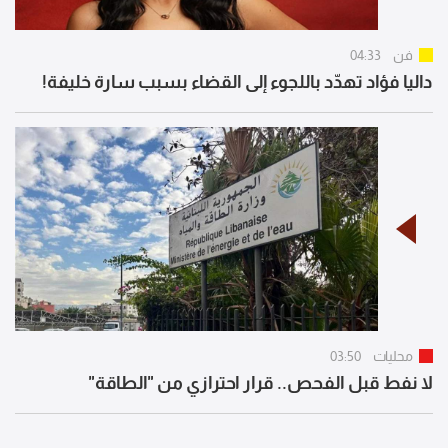
فن
04:33
داليا فؤاد تهدّد باللجوء إلى القضاء بسبب سارة خليفة!
محليات
03:50
لا نفط قبل الفحص.. قرار احترازي من "الطاقة"