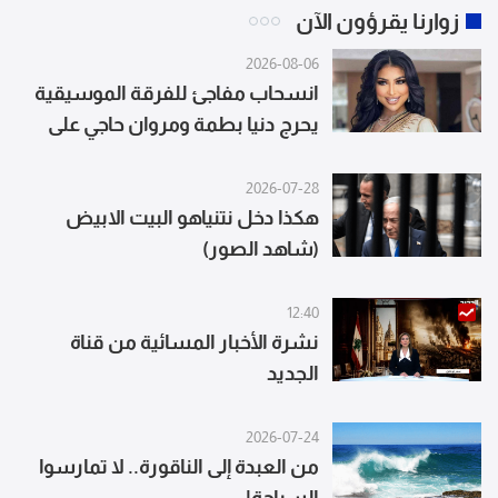
زوارنا يقرؤون الآن
2026-08-06
انسحاب مفاجئ للفرقة الموسيقية
يحرج دنيا بطمة ومروان حاجي على
المسرح
2026-07-28
هكذا دخل نتنياهو البيت الابيض
(شاهد الصور)
12:40
نشرة الأخبار المسائية من قناة
الجديد
2026-07-24
من العبدة إلى الناقورة.. لا تمارسوا
السباحة!