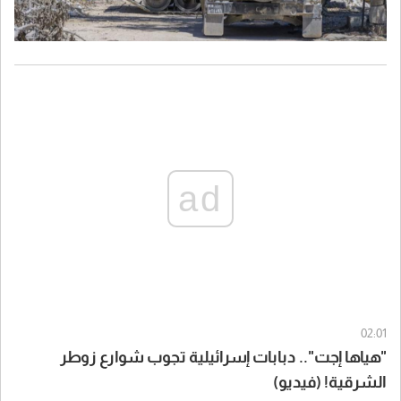
ad
02:01
"هياها إجت".. دبابات إسرائيلية تجوب شوارع زوطر
الشرقية! (فيديو)