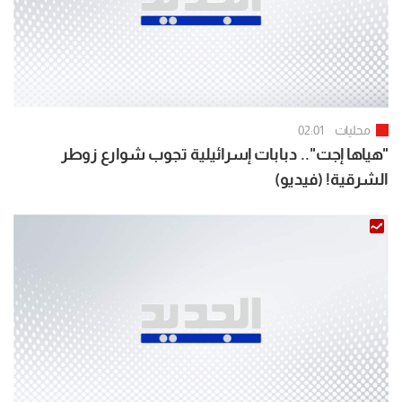
محليات
02:01
"هياها إجت".. دبابات إسرائيلية تجوب شوارع زوطر
الشرقية! (فيديو)