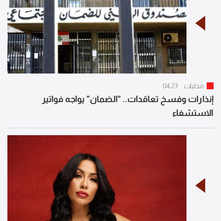
محليات
04:23
إنذارات وفسخ تعاقدات.. "الضمان" يواجه فواتير
الاستشفاء