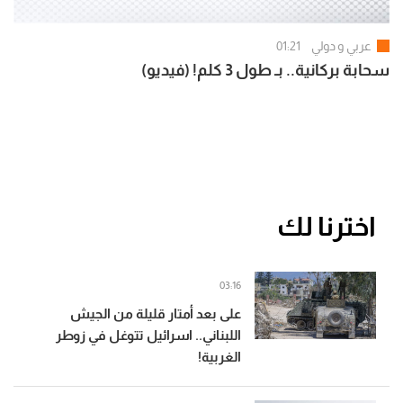
عربي و دولي
01:21
سحابة بركانية.. بـ طول 3 كلم! (فيديو)
اخترنا لك
03:16
على بعد أمتار قليلة من الجيش
اللبناني.. اسرائيل تتوغل في زوطر
الغربية!