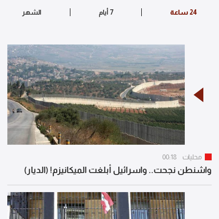
محليات
00:18
واشنطن نجحت.. واسرائيل أبلغت الميكانيزم! (الديار)