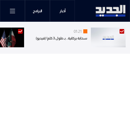
أخبار
البرامج
01:21
سحابة بركانية.. بـ طول 3 كلم! (فيديو)