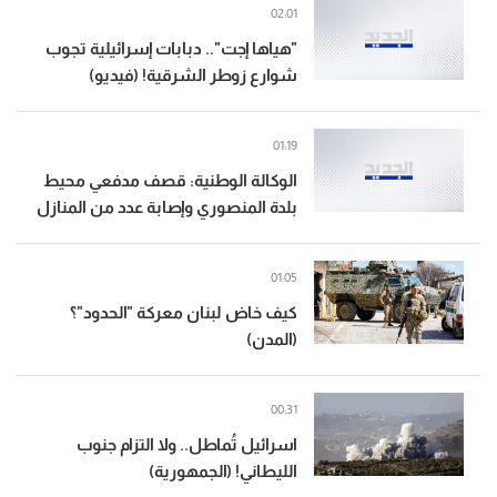
02:01
"هياها إجت".. دبابات إسرائيلية تجوب
شوارع زوطر الشرقية! (فيديو)
01:19
الوكالة الوطنية: قصف مدفعي محيط
بلدة المنصوري وإصابة عدد من المنازل
01:05
كيف خاض لبنان معركة "الحدود"؟
(المدن)
00:31
اسرائيل تُماطل.. ولا التزام جنوب
الليطاني! (الجمهورية)