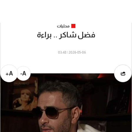
محليات
فضل شاكر .. براءة
2026-05-06 | 03:48
A+
A-