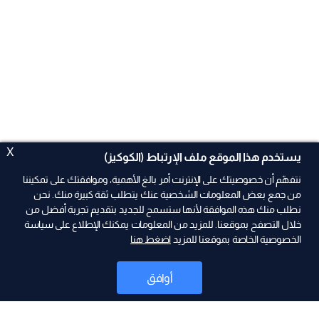
X
يستخدم هذا الموقع ملف الإرتباط (الكوكيز)
نتفهّم أن خصوصيتك على الإنترنت أمر بالغ الأهمية، وموافقتك على تمكيننا
من جمع بعض المعلومات الشخصية عنك يتطلب ثقة كبيرة منك. نحن
نطلب منك هذه الموافقة لأنها ستسمح للجديد بتقديم تجربة أفضل من
ad
خلال التصفح بموقعنا. للمزيد من المعلومات يمكنك الإطلاع على سياسة
الخصوصية الخاصة بموقعنا للمزيد
اضغط هنا
أوافق