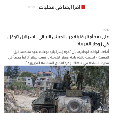
اقرأ ايضا في محليات
03:16
على بعد أمتار قليلة من الجيش اللبناني.. اسرائيل تتوغل
في زوطر الغربية!
أفادت الوكالة الوطنية، بأن "قوة إسرائيلية توغلت بعيد منتصف ليل
الجمعة - السبت باتجاه بلدة زوطر الغربية ورفعت ساتراً ترابياً جديداً في
محيط الساحة في انتهاك جديد لاتفاق المنطقة التجريبية".
وافاد الاهالي في زوطر الغربية ان "الجيش الإسرائيلي توغل بقوة مشاة
تؤازرهم عدة ملالات وجرافة كبيرة الى وسط البلدة وعمدت الجرافة الى
رفع ساتر ترابي على مسافة نحو 100 متر من ساحة البلدة، فيما لا يزال
الجيش اللبناني، متمركزًا في موقعه الأساسي وعلى بُعد أمتار قليلة من
الساتر المستحدث وسط تحليق مكثف من المحلّقات والمسيرات على
علوّ منخفض جدًا فوق البلدة".