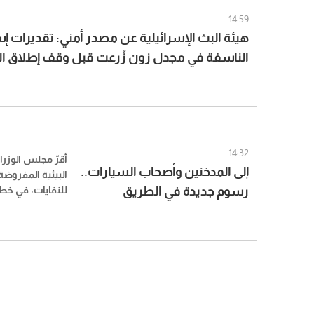
14:59
هيئة البث الإسرائيلية عن مصدر أمني: تقديرات إس
الناسفة في مجدل زون زُرعت قبل وقف إطلاق الن
14:32
أقرّ مجلس الوزرا
إلى المدخنين وأصحاب السيارات..
البيئية المفروضة 
رسوم جديدة في الطريق
للنفايات، في خط
احتساب هذه الر
لتشمل سلعًا وم
فئاتها.