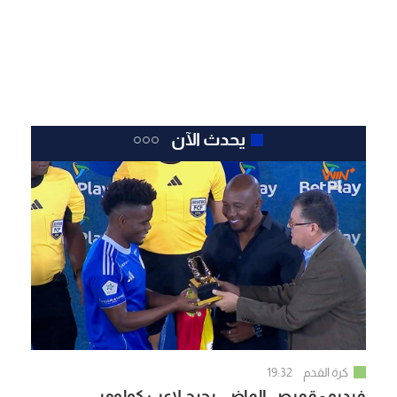
يحدث الآن
كرة القدم
19:32
فيديو - قميص الماضي يحرج لاعب كولومبي