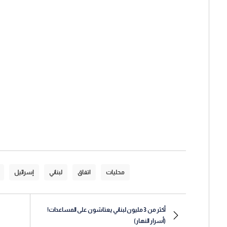
محليات
اتفاق
لبناني
إسرائيل
أكثر من 3 مليون لبناني يعتاشون على المساعدات!
(أسرار النهار)