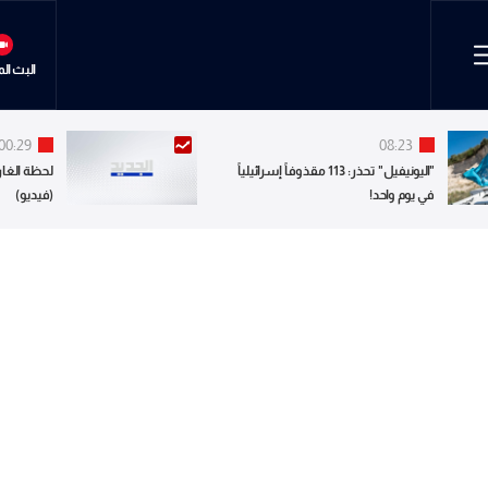
البث ال
00:29
08:23
"اليونيفيل" تحذر: 113 مقذوفاً إسرائيلياً
لحظة الغار
في يوم واحد!
(فيديو)