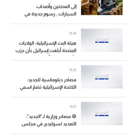
إلى المدخنين وأصحاب
السيارات.. رسوم جديدة في
الطريق
13:30
هيئة البث الإسرائيلية: الولايات
المتحدة أبلغت إسرائيل بأن حزب
الله لم يرتكب أي خرق وطالبتها
بالامتناع عن الرد
13:22
مصادر دبلوماسية للجديد:
اللائحة الإسرائيلية تضمّ اسمي
سليم شلومو جاموس وإسحاق
ساسون اللذين تدّعي إسرائيل
13:21
أن حزب الله خطفهما عامي
🔵 مصادر وزارية لـ"الجديد":
1982 و1985
التمديد لسوليدير في مجلس
الوزراء ان حصل سيكون