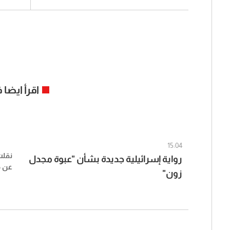
اقرأ ايضا
15:04
نقلت
رواية إسرائيلية جديدة بشأن "عبوة مجدل
عن م
زون"