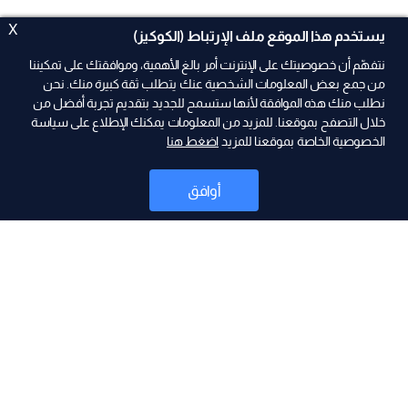
X
يستخدم هذا الموقع ملف الإرتباط (الكوكيز)
نتفهّم أن خصوصيتك على الإنترنت أمر بالغ الأهمية، وموافقتك على تمكيننا
من جمع بعض المعلومات الشخصية عنك يتطلب ثقة كبيرة منك. نحن
نطلب منك هذه الموافقة لأنها ستسمح للجديد بتقديم تجربة أفضل من
ad
خلال التصفح بموقعنا. للمزيد من المعلومات يمكنك الإطلاع على سياسة
الخصوصية الخاصة بموقعنا للمزيد
اضغط هنا
أوافق