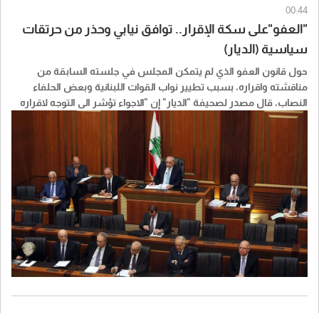
00:44
"العفو"على سكة الإقرار.. توافق نيابي وحذر من حرتقات
سياسية (الديار)
حول قانون العفو الذي لم يتمكن المجلس في جلسته السابقة من
مناقشته واقراره، بسبب تطيير نواب القوات اللبنانية وبعض الحلفاء
النصاب، قال مصدر لصحيفة "الديار" إن "الاجواء تؤشر الى التوجه لاقراره
باكثرية كبيرة، في ضوء ما جرى مؤخرا".