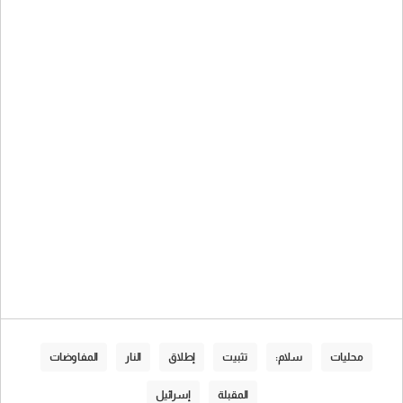
محليات
سلام:
تثبيت
إطلاق
النار
المفاوضات
المقبلة
إسرائيل