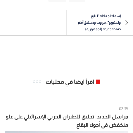
إسقاط معادلة "التابع
والمتبوع"..بيروت ودمشق أمام
صفحة جديدة (الجمهورية)
اقرأ ايضا في محليات
02:35
مراسل الجديد: تحليق للطيران الحربي الإسرائيلي على علو
منخفض في أجواء البقاع