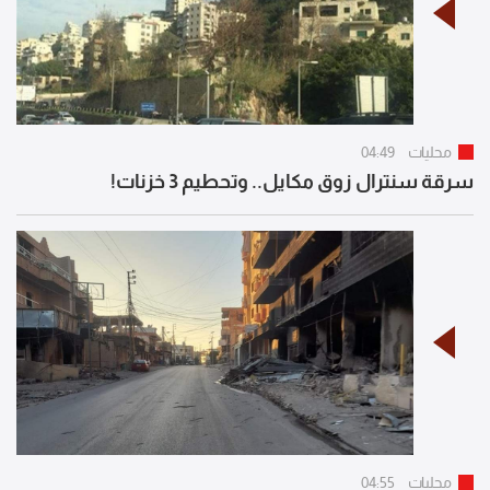
محليات
04:49
سرقة سنترال زوق مكايل.. وتحطيم 3 خزنات!
محليات
04:55