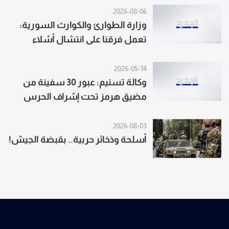
بنيتها التحتية في هذه المناطق
2026-08-06
وزارة الطوارئ والكوارث السورية:
ستتولى القوات اللبنانية المسؤولية
تعمل فرقنا على انتشال أشلاء
الأمنية الكاملة والفعالة فيها وستبدأ
الضحايا وإزالة آثار الانفجار وتأمين
المكان لحماية المدنيين
2026-05-14
وكالة تسنيم: عبور 30 سفينة من
مضيق هرمز تحت إشراف الحرس
الثوري منذ ليل أمس حتى الآن
2026-08-03
أسلحة وذخائر حربية.. بقبضة الجيش!