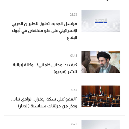
02:35
مراسل الجديد: تحليق للطيران الحربي
الإسرائيلي على علو منخفض في أجواء
البقاع
01:43
كيف بدا مجتبى خامنئي؟.. وكالة إيرانية
تنشر (فيديو)
00:44
"العفو"على سكة الإقرار.. توافق نيابي
وحذر من حرتقات سياسية (الديار)
00:22