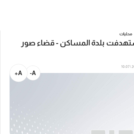
محليات
تهدفت بلدة المساكن - قضاء صور
20
A+
A-