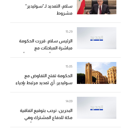
سلام: التمديد لـ"سوليدير"
مشروط
15:29
الرئيس سلام: قررت الحكومة
مباشرة المباحثات مع
"سوليدير" وأي تمديد يجب أن
يرتبط بإحياء وسط بيروت
15:05
واستكمال المشاريع ذات
الحكومة تفتح التفاوض مع
المنفعة العامة
سوليدير: أي تمديد مرتبط بإحياء
وسط بيروت واستكمال
المشاريع ذات المنفعة العامة
14:09
وإطار مالي وقانوني جديد
البحرين: نرحب بتوقيع اتفاقية
مكة للدفاع المشترك وهي
شراكة استراتيجية بين أطراف