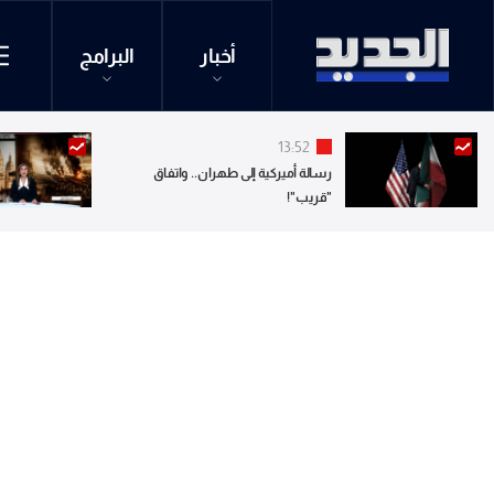
أخبار
البرامج
13:52
رسالة أميركية إلى طهران.. واتفاق
"قريب"!