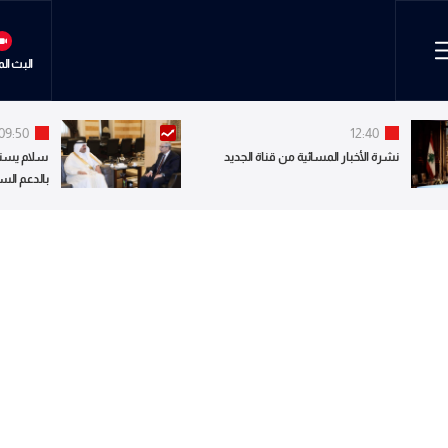
البث ال
09:50
12:40
نشرة الأخبار المسائية من قناة الجديد
سلام يستق
بالدعم الس