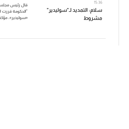
15:36
قال رئيس مجلس ا
سلام: التمديد لـ"سوليدير"
"الحكومة قررت ال
مشروط
«سوليدير»، مؤكدً
يرتبط بإحياء وس
المشاريع ذات ال
مؤشرات واضحة لل
وآليات محددة للتن