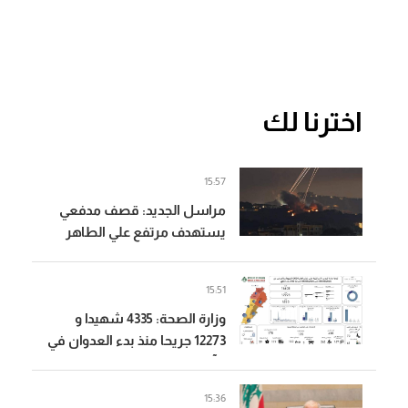
اخترنا لك
15:57
مراسل الجديد: قصف مدفعي
يستهدف مرتفع علي الطاهر
عند اطراف النبطية الفوقا
15:51
وزارة الصحة: 4335 شهيدا و
12273 جريحا منذ بدء العدوان في
2 آذار
15:36