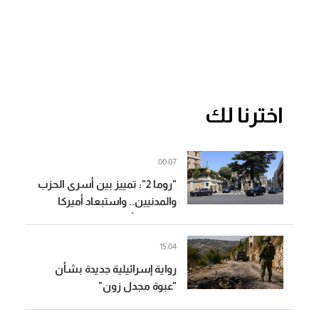
اخترنا لك
00:07
"روما 2": تمييز بين أسرى الحزب
والمدنيين.. واستبعاد أميركا
(الشرق الأوسط)
15:04
رواية إسرائيلية جديدة بشأن
"عبوة مجدل زون"