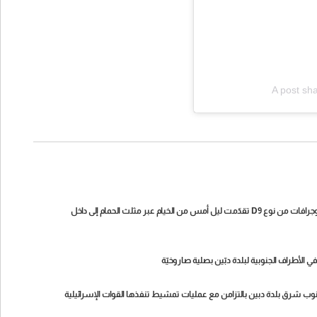
A post sh
مصدر أمني لـ "الجديد": نحو 17 آلية إسرائيلية بينها دبابات ميركافا وجرافات من نوع D9 تقدّمت ليل أمس من الخيام عبر مثلث الحمام إلى داخل
 الأطراف الجنوبية لبلدة دبّين بصلية صاروخيّة
نوب شرق بلدة دبين بالتزامن مع عمليات تمشيط تنفذها القوات الإسرائيلية