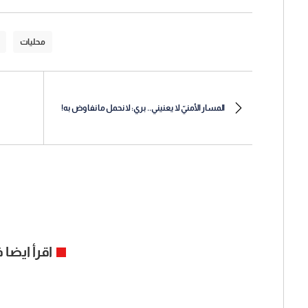
محليات
المسار الأمنيّ لا يعنيني.. بري: لا نحمل ما نفاوض به!
اقرأ ايضا