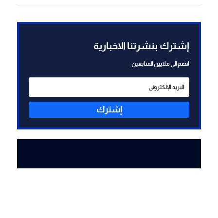
سليم شلومو جاموس وإسحاق
ساسون اللذين تدّعي إسرائيل
أن حزب الله خطفهما عامي
1982 و1985
إشترك بنشرتنا الاخبارية
انضم الى ملايين المتابعين
إشترك