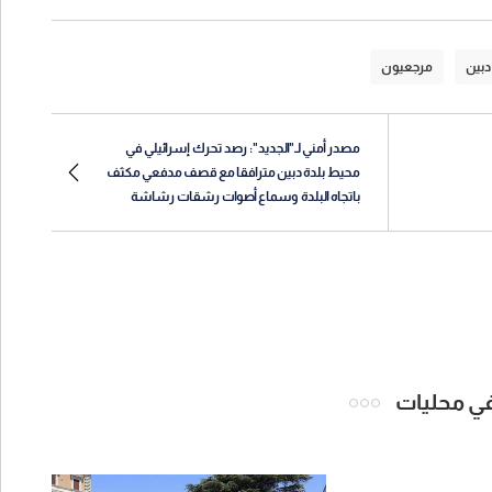
دبين
مرجعيون
مصدر أمني لـ"الجديد": رصد تحرك إسرائيلي في
محيط بلدة دبين مترافقا مع قصف مدفعي مكثف
باتجاه البلدة وسماع أصوات رشقات رشاشة
 في محليات