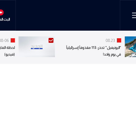
البث ال
08-06
08:23
"اليونيفيل" تحذر: 113 مقذوفاً إسرائيلياً
لحظة الغار
في يوم واحد!
(فيديو)