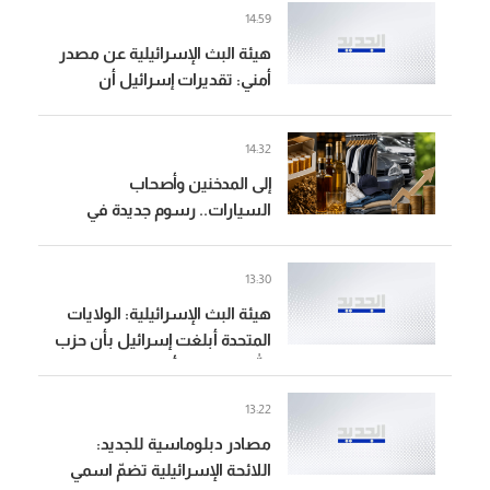
14:59
هيئة البث الإسرائيلية عن مصدر
أمني: تقديرات إسرائيل أن
العبوة الناسفة في مجدل زون
زُرعت قبل وقف إطلاق النار
14:32
إلى المدخنين وأصحاب
السيارات.. رسوم جديدة في
الطريق
13:30
هيئة البث الإسرائيلية: الولايات
المتحدة أبلغت إسرائيل بأن حزب
الله لم يرتكب أي خرق وطالبتها
بالامتناع عن الرد
13:22
مصادر دبلوماسية للجديد:
اللائحة الإسرائيلية تضمّ اسمي