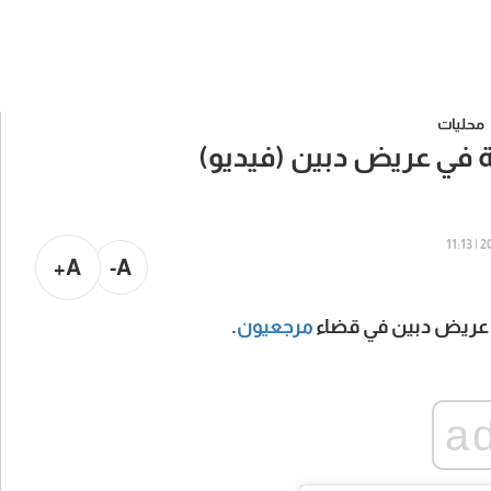
محليات
ية في عريض دبين (فيديو)
202
A+
A-
ي عريض دبين في قضاء
مرجعيون
.
a