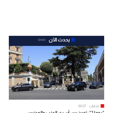
يحدث الآن
محليات
00:07
"روما 2": تمييز بين أسرى الحزب والمدنيين..