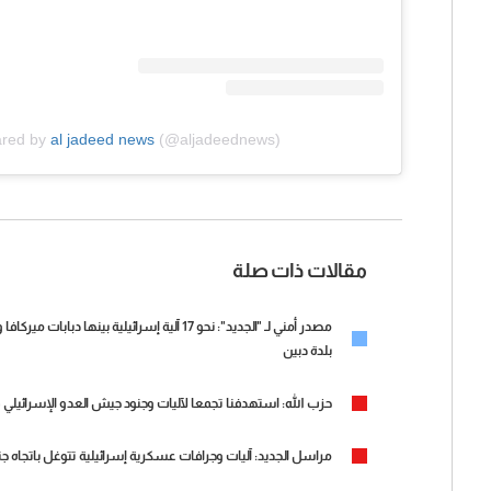
ared by
al jadeed news
(@aljadeednews)
مقالات ذات صلة
بلدة دبين
حزب الله: استهدفنا تجمعا لآليات وجنود جيش العدو الإسرائيلي في
مراسل الجديد: آليات وجرافات عسكرية إسرائيلية تتوغل باتجاه ج