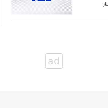
ار
ad