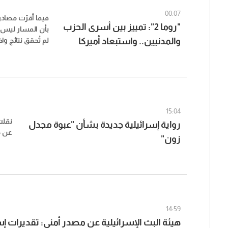
00:07
فيما أقرّت مصاد
"روما 2": تمييز بين أسرى الحزب
بأن المسار ليس س
والمدنيين.. واستبعاد أميركا
لم تُحقق نتائج وا
البحث بالحدود ال
(الشرق الأوسط)
"الشرق الأوسط
3 اجتماعات متوا
عسكري، وآخر سيا
حدودي، في محاول
التقنية والسياسي
15:04
استحوذ ملف الأ
نقلت
رواية إسرائيلية جديدة بشأن "عبوة مجدل
المباحثات.
عن م
زون"
14:59
هيئة البث الإسرائيلية عن مصدر أمني: تقديرات إس