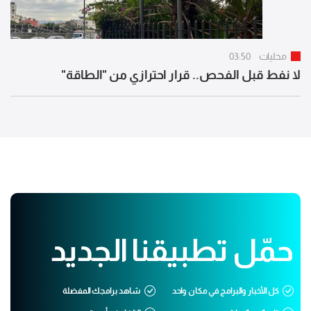
محليات
03:50
لا نفط قبل الفحص.. قرار احترازي من "الطاقة"
حمّل تطبيقنا الجديد
كل الأخبار والبرامج في مكان واحد
شاهد برامجك المفضلة