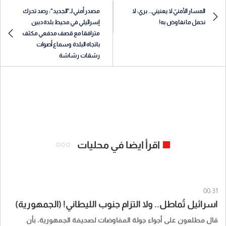
المسار الأمنيّ لا يعنيني.. بري: لا
مصدر أمني لـ"الجديد": رصد تحرك
نحمل ما نفاوض به!
إسرائيلي في محيط بلدة دبين
مترافقا مع قصف مدفعي مكثف
باتجاه البلدة وسماع أصوات
رشقات رشاشة
اقرأ ايضا في محليات
00:31
اسرائيل تُماطل.. ولا التزام جنوب الليطاني! (الجمهورية)
قال مطلعون على أجواء جولة المفاوضات لصحيفة الجمهورية، بأن