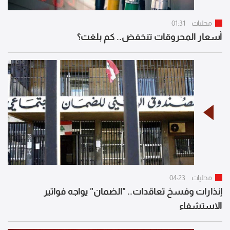
محليات
01:31
أسعار المحروقات تنخفض.. كم بلغت؟
محليات
04:23
إنذارات وفسخ تعاقدات.. "الضمان" يواجه فواتير
الاستشفاء