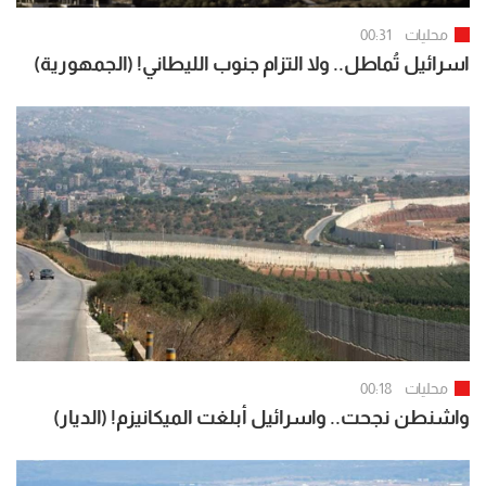
محليات
00:31
اسرائيل تُماطل.. ولا التزام جنوب الليطاني! (الجمهورية)
محليات
00:18
واشنطن نجحت.. واسرائيل أبلغت الميكانيزم! (الديار)