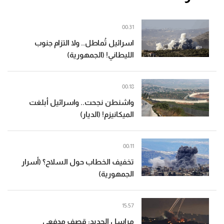
00:31
اسرائيل تُماطل.. ولا التزام جنوب
الليطاني! (الجمهورية)
00:18
واشنطن نجحت.. واسرائيل أبلغت
الميكانيزم! (الديار)
00:11
تخفيف الخطاب حول السلاح؟ (أسرار
الجمهورية)
15:57
مراسل الجديد: قصف مدفعي