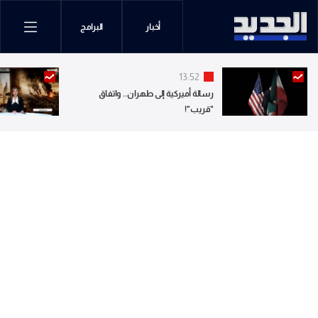
أخبار
البرامج
13:52
رسالة أميركية إلى طهران.. واتفاق
"قريب"!