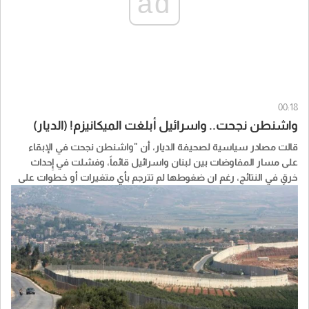
ad
00:18
واشنطن نجحت.. واسرائيل أبلغت الميكانيزم! (الديار)
قالت مصادر سياسية لصحيفة الديار، أن "واشنطن نجحت في الإبقاء
على مسار المفاوضات بين لبنان واسرائيل قائماً، وفشلت في إِحداث
خرقٍ في النتائج، رغم ان ضغوطها لم تترجم بأي متغيرات أو خطوات على
الارض، فيما نجحت «تل ابيب» في فرض وقائع ميدانية تتناقض مع منطق
التفاوض".