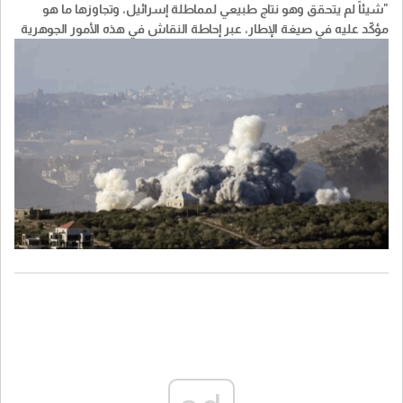
"شيئاً لم يتحقق وهو نتاج طبيعي لمماطلة إسرائيل، وتجاوزها ما هو
مؤكّد عليه في صيغة الإطار، عبر إحاطة النقاش في هذه الأمور الجوهرية
التي أصرّ الوفد اللبناني على تحقيقها، بتعقيدات مانعة لتنفيذها، وفي
النتيجة، أنّ الوفد الإسرائيلي لم يقدِّم أيّ التزام بانسحاب إضافي للجيش
الإسرائيلي من مناطق جنوب النهر، يشكّل انطلاقة عملية للمرحلة
التجريبية الثانية وانتشار وحدات الجيش اللبناني فيها. أو بوقف عمليات
النسف والتفجير والاعتداءات على المناطق اللبنانية.