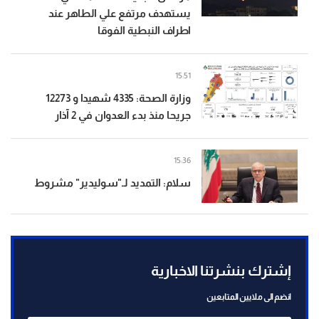
يستهدف مرتفع علي الطاهر عند
اطراف النبطية الفوقا
15:51
وزارة الصحة: 4335 شهيدا و 12273
جريحا منذ بدء العدوان في 2 آذار
15:36
سلام: التمديد لـ"سوليدير" مشروط
إشترك بنشرتنا الاخبارية
انضم الى ملايين المتابعين