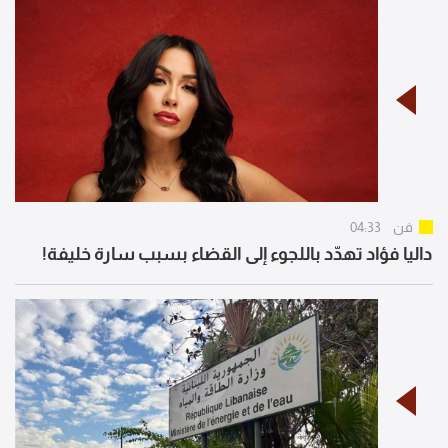
فن
04:33
داليا فؤاد تهدّد باللجوء إلى القضاء بسبب سارة خليفة!