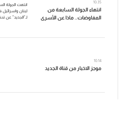
10:35
انتهت الجولة ال
انتهاء الجولة السابعة من
لبنان واسرائيل 
المفاوضات.. ماذا عن الأسرى
لـ"الجديد" عن ت
الملفات العسكري
اللبنانيين؟
التوصل إلى نتائج
النموذجية.
10:14
موجز الاخبار من قناة الجديد