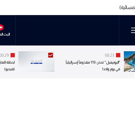
مسائية)
مسائية)
البث ال
00:29
08:23
"اليونيفيل" تحذر: 113 مقذوفاً إسرائيلياً
لحظة الغار
في يوم واحد!
(فيديو)