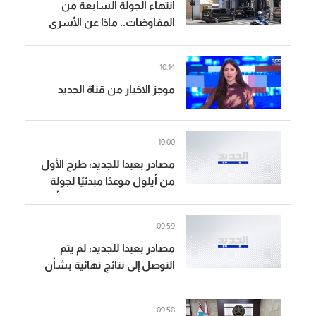
انتهاء الجولة السابعة من
المفاوضات.. ماذا عن الأسرى
اللبنانيين؟
10:14
موجز الاخبار من قناة الجديد
10:00
مصادر بعبدا للجديد: طرح الأول
من أيلول موعدًا مبدئيًا لجولة
جديدة من المفاوضات على أن
يواصل الجانب الأميركي اتصالاته
09:59
المنفصلة مع الطرفين حتى
مصادر بعبدا للجديد: لم يتم
تحديد الموعد النهائي
التوصل إلى نتائج نهائية بشأن
المناطق النموذجية مع تمسّك
لبنان بالانتقال إلى مناطق جديدة
09:58
وإصرار إسرائيل على التحقق في