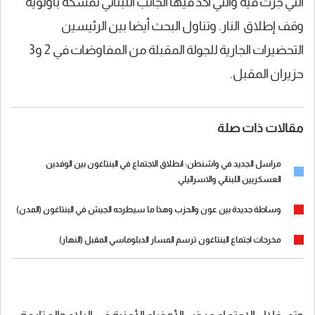
التي جرت فيه والتي أكد فيها الجانب اللبناني تمسكه بأولوية
وقف إطلاق النار. وتناول البحث أيضا بين الرئيسين
التحضيرات الجارية للجولة المقبلة من المفاوضات في 2 و3
حزيران المقبل.
مقالات ذات صلة
مراسل الجديد في واشنطن: انطلاق الاجتماع في البنتاغون بين الوفدين
العسكريين اللبناني والاسرائيلي
وساطة جديدة بين عون والحزب وهذا ما سيطرحه الجيش في البنتاغون (المدن)
مخرجات اجتماع البنتاغون ترسم المسار الدبلوماسي المقبل (النهار)