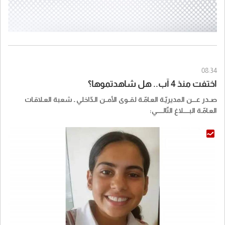
08:34
اختفت منذ 4 آب.. هل شاهدتموها؟
صــدر عــــن المديريّـة العـامّـة لقــوى الأمــن الـدّاخلي ـ شعبة العـلاقـات
العـامّـة البــــــلاغ التّالــــــي: