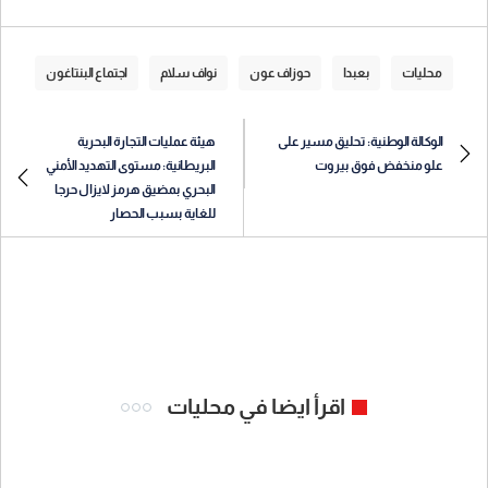
محليات
بعبدا
حوزاف عون
نواف سلام
اجتماع البنتاغون
الوكالة الوطنية: تحليق مسير على
هيئة عمليات التجارة البحرية
علو منخفض فوق بيروت
البريطانية: مستوى التهديد الأمني
البحري بمضيق هرمز لايزال حرجا
للغاية بسبب الحصار
اقرأ ايضا في محليات