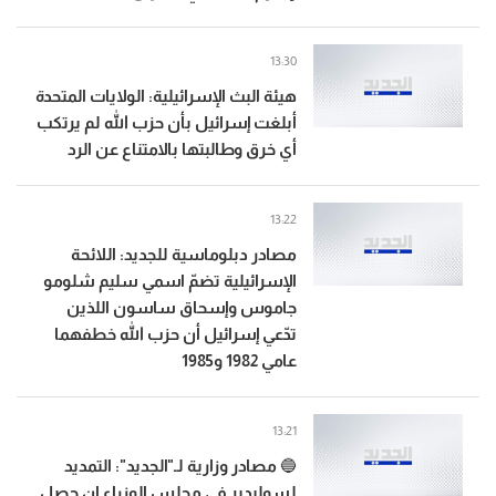
13:30
هيئة البث الإسرائيلية: الولايات المتحدة
أبلغت إسرائيل بأن حزب الله لم يرتكب
أي خرق وطالبتها بالامتناع عن الرد
13:22
مصادر دبلوماسية للجديد: اللائحة
الإسرائيلية تضمّ اسمي سليم شلومو
جاموس وإسحاق ساسون اللذين
تدّعي إسرائيل أن حزب الله خطفهما
عامي 1982 و1985
13:21
🔵 مصادر وزارية لـ"الجديد": التمديد
لسوليدير في مجلس الوزراء ان حصل