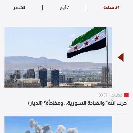
محليات
00:51
"حزب الله" والقيادة السورية.. ومفاجأة؟ (الديار)