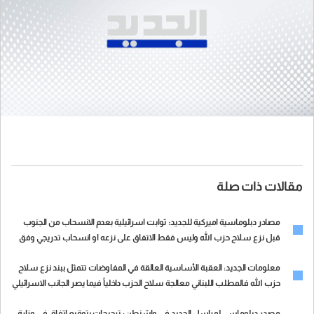
مقالات ذات صلة
مصادر دبلوماسية اميركية للجديد: ثوابت اسرائيلية بعدم الانسحاب من الجنوب
قبل نزع سلاح حزب الله وليس فقط الاتفاق على نزعه او انسحاب تدريجي وفق
خطة لنزع السلاح
معلومات الجديد: العقبة الأساسية العالقة في المفاوضات تتمثل ببند نزع سلاح
حزب الله فالمطلب اللبناني معالجة سلاح الحزب داخلياً فيما يصر الجانب الاسرائيلي
على انتزاع ثمن السلاح قبل الانسحاب
مصدر دبلوماسي لمراسل الجديد في واشنطن: ترجيحات بتوقيع اتفاق في وزارة