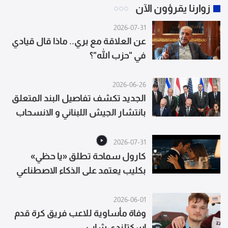
زوارنا يقرؤون الآن
2026-07-31
عن العلاقة مع بري.. ماذا قال قيادي
في "حزب الله"؟
2026-06-26
الجديد تكشف تفاصيل البند المتعلق
بانتشار الجيش اللبناني و الانسحاب
الإسرائيلي
2026-07-31
كارول سماحة تطلق «يا حظي»
بكليب يعتمد على الذكاء الاصطناعي
2026-06-01
وفاة مأساوية للاعب فريق كرة قدم
إسكتلندي شاب