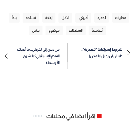
محليات
الجديد
أميركي:
الأقل
إعادة
تسلحه
بنداً
أساسياً
المحادثات
موضوع
جانبي
شروط إسرائيلية "تعجيزية"..
من دبين إلى الخردلي.. ما أهداف
ولبنان لن يقبل! (المدن)
التقدم الإسرائيلي؟ (الشرق
الأوسط)
اقرأ ايضا في محليات