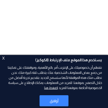
X
يستخدم هذا الموقع ملف الإرتباط (الكوكيز)
نتفهّم أن خصوصيتك على الإنترنت أمر بالغ الأهمية، وموافقتك على تمكيننا
من جمع بعض المعلومات الشخصية عنك يتطلب ثقة كبيرة منك. نحن
نطلب منك هذه الموافقة لأنها ستسمح للجديد بتقديم تجربة أفضل من
ad
خلال التصفح بموقعنا. للمزيد من المعلومات يمكنك الإطلاع على سياسة
الخصوصية الخاصة بموقعنا للمزيد
اضغط هنا
أوافق