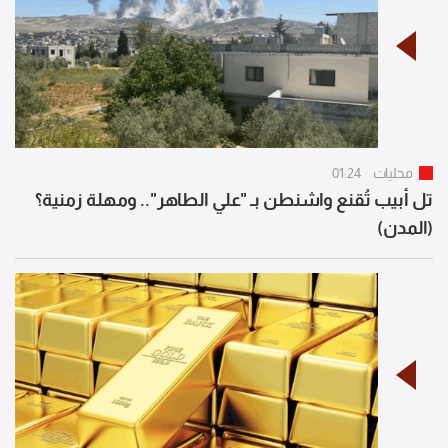
محليات
01:24
تل أبيب تُقنع واشنطن بـ "علي الطاهر".. ومهلة زمنية؟
(المدن)