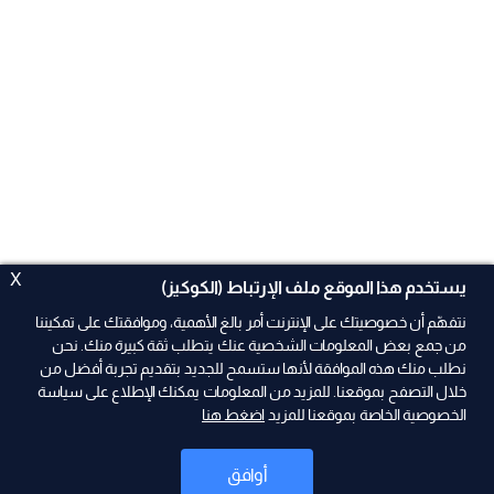
X
يستخدم هذا الموقع ملف الإرتباط (الكوكيز)
نتفهّم أن خصوصيتك على الإنترنت أمر بالغ الأهمية، وموافقتك على تمكيننا
من جمع بعض المعلومات الشخصية عنك يتطلب ثقة كبيرة منك. نحن
نطلب منك هذه الموافقة لأنها ستسمح للجديد بتقديم تجربة أفضل من
ad
خلال التصفح بموقعنا. للمزيد من المعلومات يمكنك الإطلاع على سياسة
الخصوصية الخاصة بموقعنا للمزيد
اضغط هنا
أوافق