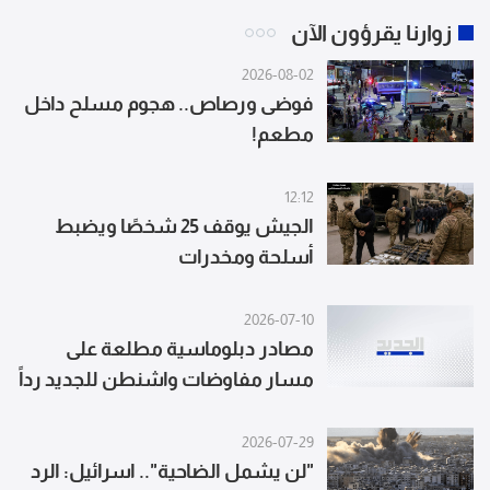
زوارنا يقرؤون الآن
2026-08-02
فوضى ورصاص.. هجوم مسلح داخل
مطعم!
12:12
الجيش يوقف 25 شخصًا ويضبط
أسلحة ومخدرات
2026-07-10
مصادر دبلوماسية مطلعة على
مسار مفاوضات واشنطن للجديد رداً
على عدم ورود كلمة "انسحاب" في
الوثيقة: العبرة ليست في المصطلح
2026-07-29
بل في المضمون وإعادة تموضع
"لن يشمل الضاحية".. اسرائيل: الرد