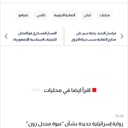
محليات
لبنان
الضاحية الجنوبية
كاتس
نتنياهو
مراسل الجديد: زحمة سير على
المسار العسكريّ هو المدخل
مخارج الضاحية بسبب حركة النزوح
للترتيبات السياسية (الجمهورية)
اقرأ ايضا في محليات
15:04
رواية إسرائيلية جديدة بشأن "عبوة مجدل زون"