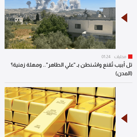
محليات
01:24
تل أبيب تُقنع واشنطن بـ "علي الطاهر".. ومهلة زمنية؟
(المدن)