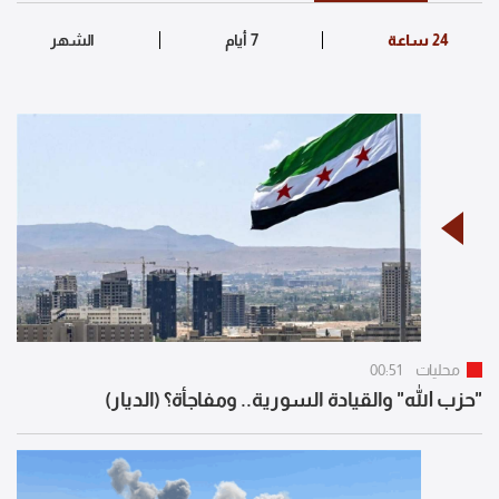
محليات
00:51
"حزب الله" والقيادة السورية.. ومفاجأة؟ (الديار)