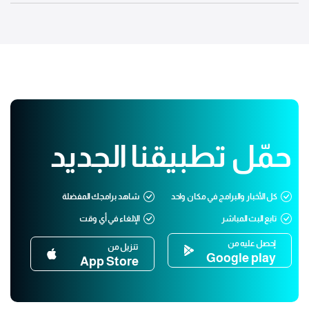
حمّل تطبيقنا الجديد
كل الأخبار والبرامج في مكان واحد
شاهد برامجك المفضلة
تابع البث المباشر
الإلغاء في أي وقت
إحصل عليه من
تنزيل من
Google play
App Store