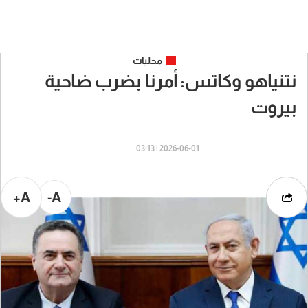
محليات
نتنياهو وكاتس: أمرنا بضرب ضاحية
بيروت
2026-06-01 | 03:13
A+
A-