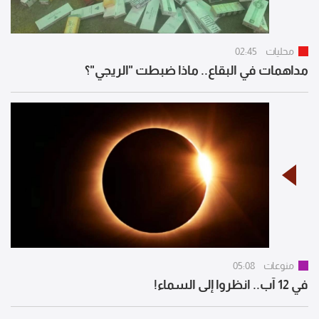
محليات
02:45
مداهمات في البقاع.. ماذا ضبطت "الريجي"؟
منوعات
05:08
في 12 آب.. انظروا إلى السماء!