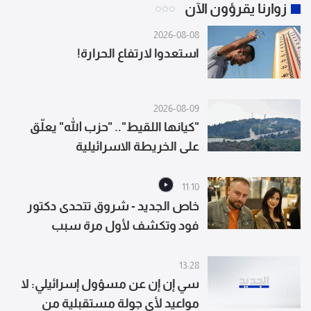
زوارنا يقرؤون الآن
2026-08-08
استعدوا لارتفاع الحرارة!
2026-08-09
"كيانها اللقيط".. "حزب الله" يعلّق
على الخريطة الاسرائيلية
11:10
خاص الجديد - شروق تتحدى دكتور
فود وتكشف لأول مرة سبب
طلاقهما
13:28
سي إن إن عن مسؤول إسرائيلي: لا
مواعيد لأي جولة مستقبلية من