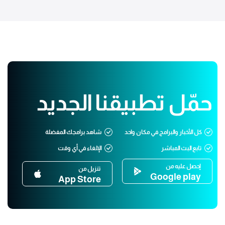
حمّل تطبيقنا الجديد
كل الأخبار والبرامج في مكان واحد
شاهد برامجك المفضلة
تابع البث المباشر
الإلغاء في أي وقت
إحصل عليه من
تنزيل من
Google play
App Store