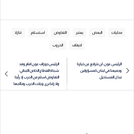
محليات
البعض
يعتبر
التفاوض
استسلام
تنازلا
لايقاف
الحروب
الرئيس عون: لن نتراجع عن خيارنا
الرئيس جوزاف عون امام وفد
وجميعنا في لبنان كمسؤولين
شبكة القطاع الخاص اللبناني:
نبذل المستحيل
التفاوض اسلم من الحرب إذ رأينا
ولا زلنا نرى ويلات الحرب ونتائجها