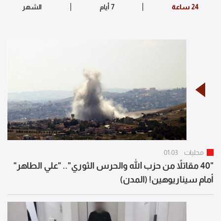
محليات
01:03
"40 مقاتلاً من حزب الله والحرس الثوري".. "علي الطاهر"
أمام سيناريوهين! (المدن)