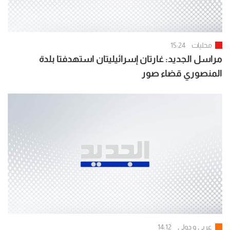
محليات
15:24
مراسل الجديد: غارتان إسرائيليتان استهدفتا بلدة
المنصوري قضاء صور
عربي و دولي
14:12