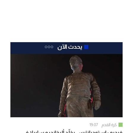
يحدث الآن
كرة القدم
19:07
فيديو - إستوديانتيس يخلّد أليخاندرو سابيلا في