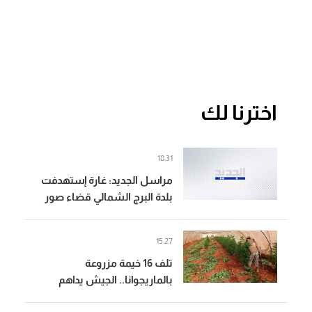
اخترنا لك
18:31
مراسل الجديد: غارة إستهدفت
بلدة البرج الشمالي قضاء صور
والطيران المسير شن 4 غارات
على المكان نفسه
15:27
تلف 16 خيمة مزروعة
بالماريجوانا.. الجيش يداهم
مطلوبين في بعلبك (صور)