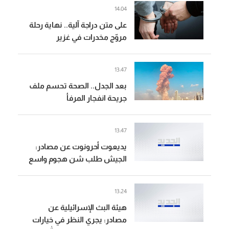
14:04
على متن دراجة آلية.. نهاية رحلة
مروّج مخدرات في غزير
13:47
بعد الجدل.. الصحة تحسم ملف
جريحة انفجار المرفأ
13:47
يديعوت أحرونوت عن مصادر:
الجيش طلب شن هجوم واسع
في جنوب لبنان كرد على "حزب
الله" والقيادة السياسية أوقفت
13:24
الهجوم
هيئة البث الإسرائيلية عن
مصادر: يجري النظر في خيارات