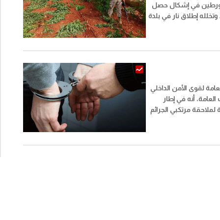
ورطين في إشكال حصل
بتاريخ 3 /8 /2026 وتخلله إطلاق نار في بلدة
وضبطت أسلحة وذخائر
حربية وأعتدة عسكرية. كما أتلفت 16 خيمة
نا".
عامة لقوى الأمن الداخلي
العامة، أنه في إطار
لملاحقة مرتكبي الجرائم
ي اللبنانية، تمكنت مفرزة
ان في وحدة الدرك
قيف شخص يُشتبه بقيامه
على متن دراجة آلية في
زير.