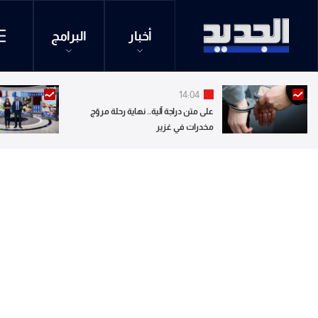
أخبار
البرامج
14:04
على متن دراجة آلية.. نهاية رحلة مروّج
مخدرات في غزير