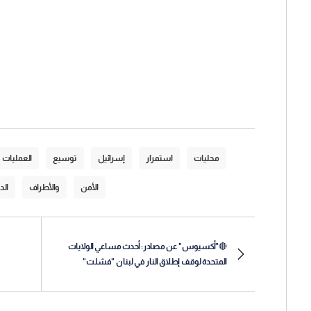
محليات
استمرار
إسرائيل
توسيع
العمليات
الأمن
والأطراف
الد
🔴"أكسيوس" عن مصادر: أحدث مساعي الولايات
المتحدة لوقف إطلاق النار في لبنان "فشلت"