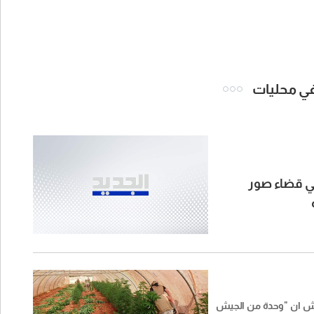
 في محليات
لي قضاء صور
يش ان "وحدة من الجيش