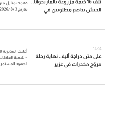
تلف 16 خيمة مزروعة بالماريجوانا..
دهمت منازل مت
الجيش يداهم مطلوبين في
بوداي – بعلبك، 
بعلبك (صور)
مزروعة بالماريجوا
14:04
أعلنت المديرية ال
على متن دراجة آلية.. نهاية رحلة
– شعبة العلاقات 
مروّج مخدرات في غزير
الجهود المستمرة 
على مختلف الأراض
استقصاء جبل لبن
الإقليمي من تو
بترويج المخدرات 
محلة أوتوستراد غ