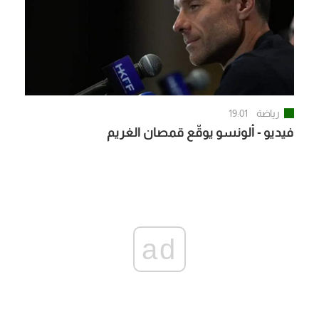
رياضة
19:01
فيديو - ألونسو يوقّع قمصان الغريم
ad