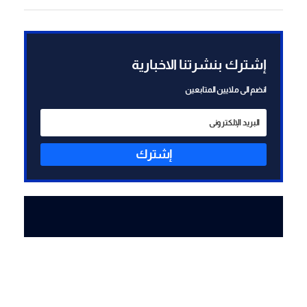
إضافية للرد على "حزب الله"
ستُعرض على المستوى
السياسي للموافقة عليها
إشترك بنشرتنا الاخبارية
انضم الى ملايين المتابعين
إشترك