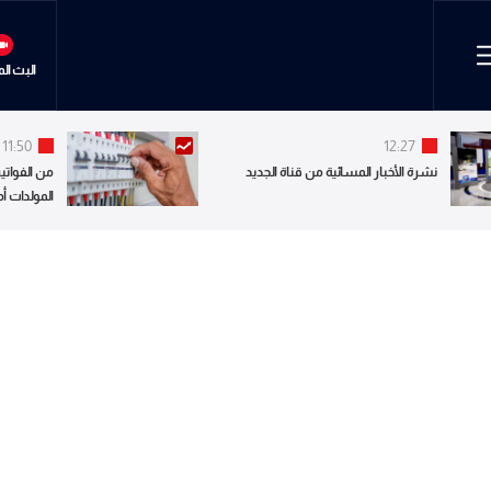
البث ال
11:50
12:27
نشرة الأخبار المسائية من قناة الجديد
من الفواتير
المولدات أ