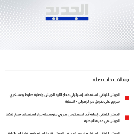
مقالات ذات صلة
الجيش اللبناني: استهداف إسرائيلي معادٍ لآلية للجيش وإصابة ضابط وعسكري
بجروح على طريق دير الزهراني - النبطية
الجيش اللبناني: إصابة أحد العسكريين بجروح متوسطة جراء استهداف معادٍ لثكنة
الجيش في مدينة النبطية
الجيش اللبناني: استشهاد عسكري في الجيش نتيجة استهدافه بغارة إسرائيلية