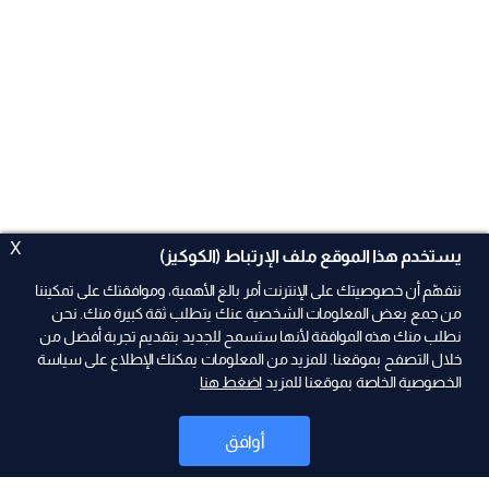
X
يستخدم هذا الموقع ملف الإرتباط (الكوكيز)
نتفهّم أن خصوصيتك على الإنترنت أمر بالغ الأهمية، وموافقتك على تمكيننا
من جمع بعض المعلومات الشخصية عنك يتطلب ثقة كبيرة منك. نحن
نطلب منك هذه الموافقة لأنها ستسمح للجديد بتقديم تجربة أفضل من
ad
خلال التصفح بموقعنا. للمزيد من المعلومات يمكنك الإطلاع على سياسة
الخصوصية الخاصة بموقعنا للمزيد
اضغط هنا
أوافق