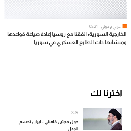
عربي و دولي
08:21
الخارجية السورية: اتفقنا مع روسيا إعادة صياغة قواعدها
ومنشآتها ذات الطابع العسكري في سوريا
اخترنا لك
08:02
حول مجتبى خامنئي.. ايران تحسم
الجدل!