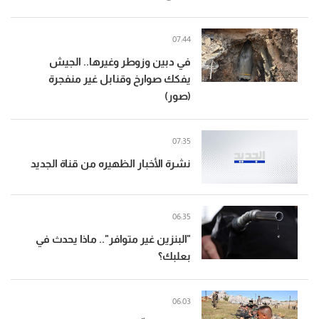
07:44
في دبين وزوطر وغيرها.. الجيش
يفكك صوارخ وقنابل غير منفجرة
(صور)
07:35
نشرة الأخبار الظهيره من قناة الجديد
06:35
"البنزين غير متوافر".. ماذا يحدث في
بعلبك؟
06:03