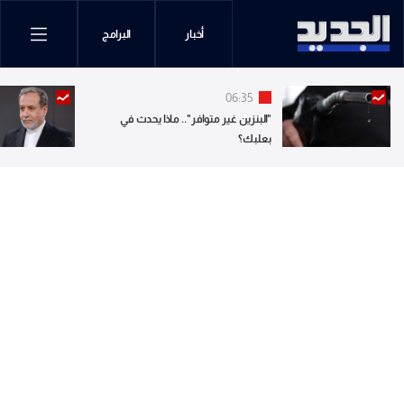
أخبار
البرامج
06:35
"البنزين غير متوافر".. ماذا يحدث في
بعلبك؟