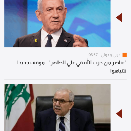
عربي و دولي
08:57
"عناصر من حزب الله في علي الطاهر".. موقف جديد لـ
نتنياهو!