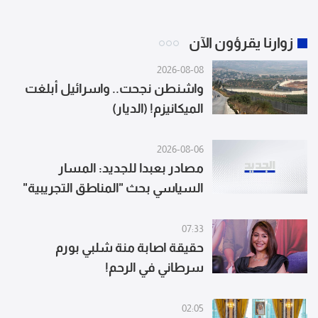
زوارنا يقرؤون الآن
2026-08-08
واشنطن نجحت.. واسرائيل أبلغت
الميكانيزم! (الديار)
2026-08-06
مصادر بعبدا للجديد: المسار
السياسي بحث "المناطق التجريبية"
وتأكيد لبنان على ضرورة تجديد وقف
إطلاق النار والالتزام له
07:33
حقيقة اصابة منة شلبي بورم
سرطاني في الرحم!
02:05