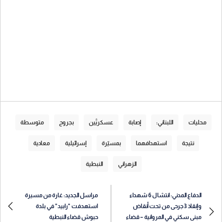
محليات
اللبناني:
إصابة
عسكريَّين
بجروح
متوسطة
نتيجة
استهدافهما
بمسيّرة
إسرائيلية
معادية
الزهراني
النبطية
الدفاع المدني: انتشال 6 شهداء
مراسل الجديد: غارة من مسيرة
وإنقاذ 3 جرحى من تحت أنقاض
استهدفت "رابيد" في بلدة
مبنى سكني في المروانية – قضاء
حبوش قضاء النبطية