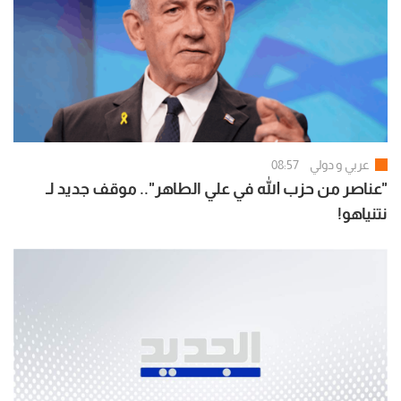
عربي و دولي
08:57
"عناصر من حزب الله في علي الطاهر".. موقف جديد لـ
نتنياهو!