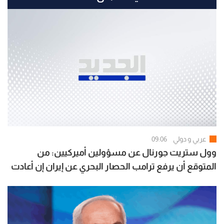
عربي و دولي
09:06
وول ستريت جورنال عن مسؤولين أميركيين: من
المتوقع أن يرفع ترامب الحصار البحري عن إيران إن أعادت
فتح هرمز بالكامل