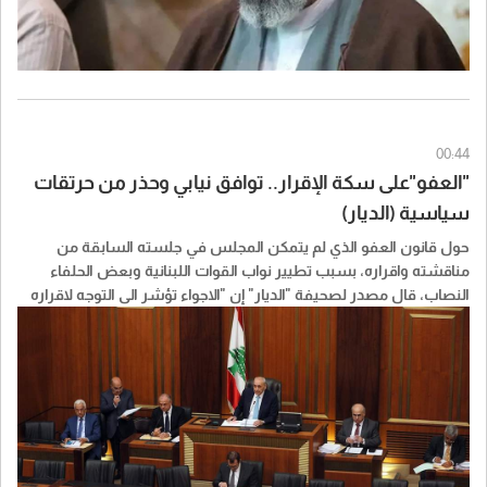
00:44
"العفو"على سكة الإقرار.. توافق نيابي وحذر من حرتقات
سياسية (الديار)
حول قانون العفو الذي لم يتمكن المجلس في جلسته السابقة من
مناقشته واقراره، بسبب تطيير نواب القوات اللبنانية وبعض الحلفاء
النصاب، قال مصدر لصحيفة "الديار" إن "الاجواء تؤشر الى التوجه لاقراره
باكثرية كبيرة، في ضوء ما جرى مؤخرا".