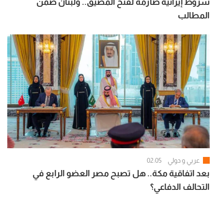
شروط إيرانية صارمة لفتح المضيق.. ولبنان ضمن
المطالب
عربي و دولي
02:05
بعد اتفاقية مكة.. هل تصبح مصر العضو الرابع في
التحالف الدفاعي؟