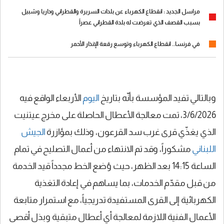
مراسل الجديد : انقطاع الكهرباء عن بلدات السريرة والقطراني وداريا وشبيل
بسبب القصف الذي تعرضت له بلدة القطراني عصراً
في فرنسا.. انقطاع الكهرباء وتوسع رقعة الإنذار الأحمر
وبالتالي تفيد المؤسسة بأنّه بتاريخ
اليوم
الأربعاء الواقع فيه
3/6/2026، تمت معالجة الأعطال الحاصلة على مخرج عيتنيت
الذي يغذّي قرى غرب سد القرعون، وذلك بمؤازرة
الجيش
اللبناني
مشكوراً، وقد تم الانتهاء من أعمال التصليح في تمام
الساعة 14:15 بعد الظهر، حيث وُضع الخط مجدداً قيد الخدمة
من قبل مقدّم الخدمات، بما يساهم في إعادة التغذية
الكهربائية إلى القرى المستفيدة تدريجياً، مع استمرار متابعة
الأعمال الفنية اللازمة لمعالجة أي أعطال متبقية وبذل أقصى