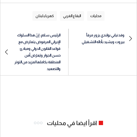
محليات
البقاع الغربي
كهرباء لبنان
وفد نيابي بولندي يزور مرفأ
الرئيس سلام: إنّ هذا السلوك
بيروت ويشيد بأدائه التشغيلي
الإيراني المرفوض يتعارض مع
قواعد القانون الدولي ومبادئ
حسن الجوار ويُعرّض أمن
المنطقة بكاملها لمزيد من التوتر
والتصعيد
اقرأ ايضا في محليات