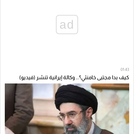
ad
01:43
كيف بدا مجتبى خامنئي؟.. وكالة إيرانية تنشر (فيديو)