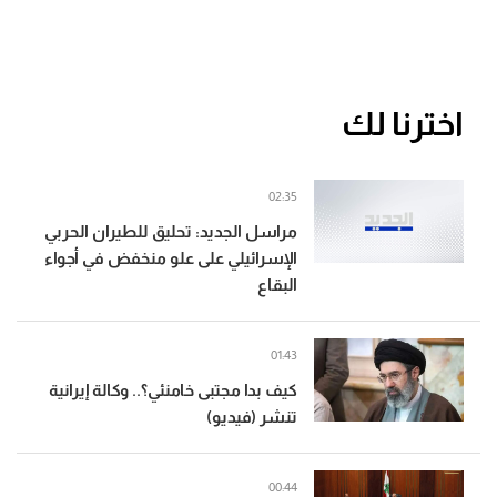
اخترنا لك
02:35
مراسل الجديد: تحليق للطيران الحربي
الإسرائيلي على علو منخفض في أجواء
البقاع
01:43
كيف بدا مجتبى خامنئي؟.. وكالة إيرانية
تنشر (فيديو)
00:44