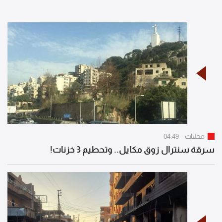
محليات
04:49
سرقة سنترال زوق مكايل.. وتحطيم 3 خزنات!