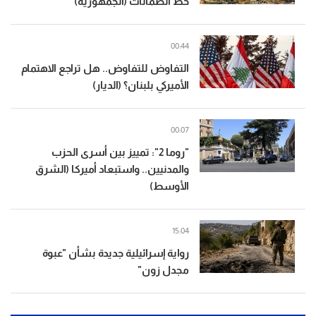
خط الضمانات (الجمهورية)
00:44
التفاوض للتفاوض.. هل تراجع الاهتمام
الأميركي بلبنان؟ (الديار)
00:07
"روما 2": تمييز بين أسرى الحزب
والمدنيين.. واستبعاد أميركا (الشرق
الأوسط)
15:04
رواية إسرائيلية جديدة بشأن "عبوة
مجدل زون"