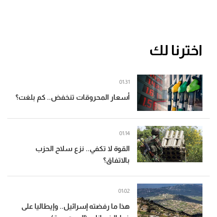
اخترنا لك
01:31
أسعار المحروقات تنخفض.. كم بلغت؟
01:14
القوة لا تكفي.. نزع سلاح الحزب
بالاتفاق؟
01:02
هذا ما رفضته إسرائيل.. وإيطاليا على