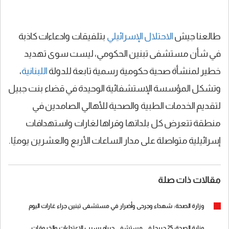
طالعنا جيش
الاحتلال
الإسرائيلي
بتلفيقات وادعاءات كاذبة
في شأن مستشفى تبنين الحكومي، ليست سوى تهديد
خطير لمنشأة صحية حكومية رسمية تابعة للدولة
اللبنانية
،
وتشكل المؤسسة الإستشفائية الوحيدة في قضاء بنت جبيل
لتقديم الخدمات الطبية والصحية للأهالي الصامدين في
منطقة تتعرض كل بلداتها وقراها لغارات واستهدافات
إسرائيلية متواصلة على مدار الساعات الأربع والعشرين يوميًا.
مقالات ذات صلة
وزارة الصحة: شهداء وجرحى وأضرار في مستشفى تبنين جراء غارات اليوم
وزارة الصحة: 25 جريحا في مستشفى حيرام بسبب الاعتداءات والخروقات