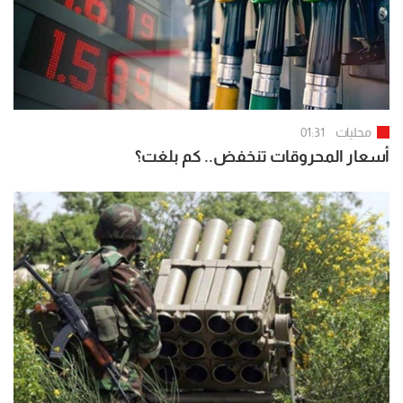
محليات
01:31
أسعار المحروقات تنخفض.. كم بلغت؟