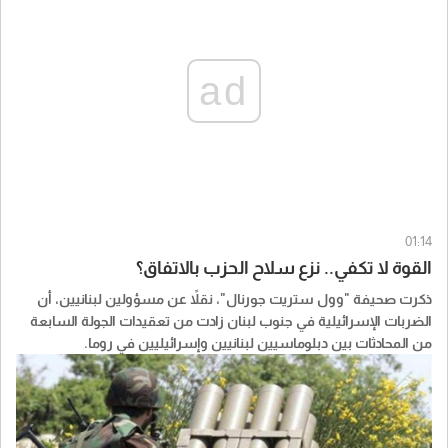
ad
01:14
القوة لا تكفي.. نزع سلاح الحزب بالاتفاق؟
ذكرت صحيفة "​وول ستريت جورنال​"، نقلاً عن مسؤولين ​لبنانيين، أن
الضربات الإسرائيلية في جنوب لبنان زادت من تعقيدات الجولة السابعة
من المحادثات بين دبلوماسيين لبنانيين وإسرائيليين في روما.