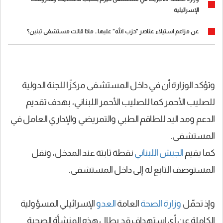
الإسرائيلية
عن مزاعم استيلاء عناصر "حزب الله" عليها.. ماذا قالت مستشفى تبنين؟
وتؤكد الوزارة أن في داخل المستشفى مركزًا للجنة الدولية
للصليب الأحمر كما للصليب الأحمر اللبناني، بهدف تقديم
الدعم ومد اليد للطاقم الطبي والتمريضي والإداري العامل في
المستشفى.
كما يقيم
الجيش اللبناني
نقطة ثابتة عند المدخل، ونقل
المستوصف التابع له إلى داخل المستشفى.
وإذ تحمّل
وزارة الصحة
العامة
العدو
الإسرائيلي المسؤولية
الكاملة عن أي استهداف قد يطال هذه المنشأة الصحية