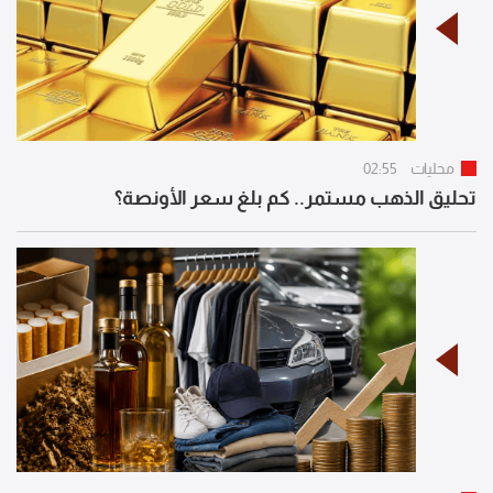
محليات
02:55
تحليق الذهب مستمر.. كم بلغ سعر الأونصة؟