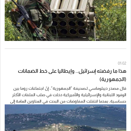
01:02
هذا ما رفضته إسرائيل.. وإيطاليا على خط الضمانات
(الجمهورية)
قال مصدر ديبلوماسي لـصحيفة "الجمهورية"، إنّ اجتماعات روما بين
الوفود اللبنانية والإسرائيلية والأميركية دخلت في صلب الملفات الأكثر
حساسية، بعدما انتقلت المفاوضات من البحث في العناوين العامة إلى
مناقشة آليات تنفيذية يفترض أن تحدّد شكل المرحلة المقبلة. وأشار إلى
أنّ النقاش لم يكن محصوراً بملف واحد، بل شمل توسيع رقعة المناطق
التجريبية، وآليات التحقق من الالتزامات، بالإضافة إلى ملف الأسرى
اللبنانيين وما يرتبط به من تعقيدات سياسية وأمنية.