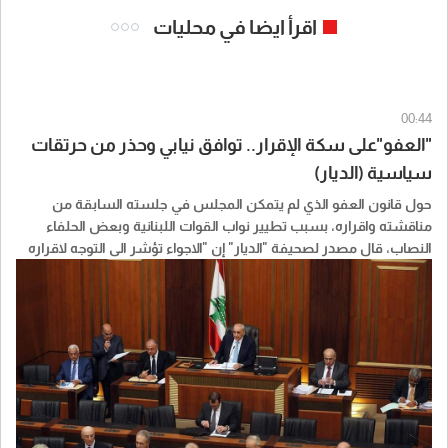
اقرأ ايضا في محليات
00:44
"العفو"على سكة الإقرار.. توافق نيابي وحذر من حرتقات
سياسية (الديار)
حول قانون العفو الذي لم يتمكن المجلس في جلسته السابقة من
مناقشته واقراره، بسبب تطيير نواب القوات اللبنانية وبعض الحلفاء
النصاب، قال مصدر لصحيفة "الديار" إن "الاجواء تؤشر الى التوجه لاقراره
باكثرية كبيرة، في ضوء ما جرى مؤخرا".