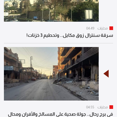
محليات
04:49
سرقة سنترال زوق مكايل.. وتحطيم 3 خزنات!
محليات
04:55
في برج رحال.. جولة صحية على المسالخ والأفران ومحال