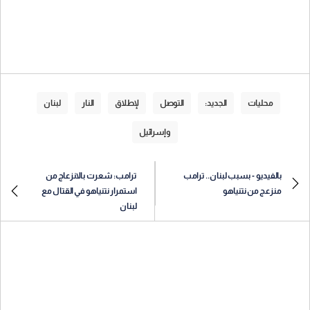
محليات
الجديد:
التوصل
لإطلاق
النار
لبنان
وإسرائيل
بالفيديو - بسبب لبنان.. ترامب
ترامب: شعرت بالانزعاج من
منزعج من نتنياهو
استمرار نتنياهو في القتال مع
لبنان