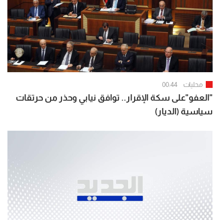
محليات
00:44
"العفو"على سكة الإقرار.. توافق نيابي وحذر من حرتقات
سياسية (الديار)