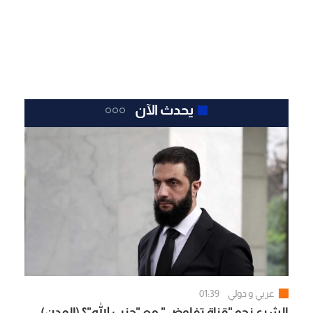
يحدث الآن
عربي و دولي
01:39
الشرع نحو "قناة تفاوض" مع "حزب الله"؟ (المدن)