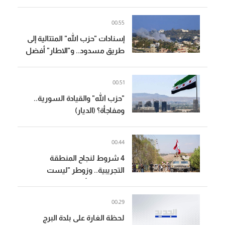
00:55
إسنادات "حزب الله" المتتالية إلى
طريق مسدود.. و"الاطار" أفضل
الممكن! (الجمهورية)
00:51
"حزب الله" والقيادة السورية..
ومفاجأة؟ (الديار)
00:44
4 شروط لنجاح المنطقة
التجريبية.. وزوطر "ليست
للتعميم"! (الأخبار)
00:29
لحظة الغارة على بلدة البرج