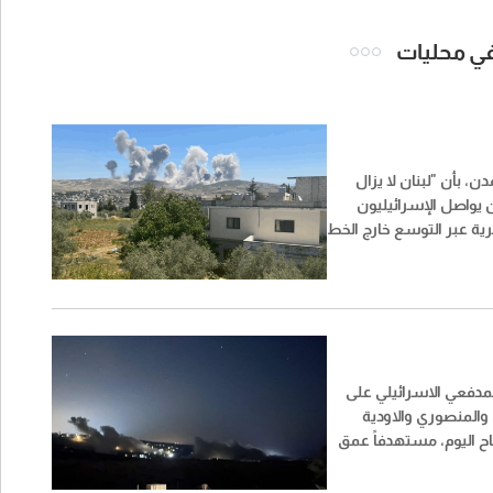
 في محليات
ن، بأن "لبنان لا يزال
ن يواصل الإسرائيليون
ية عبر التوسع خارج الخط
 ذلك مرتبطاً بالتمهيد
سكرية جديدة في المرحلة
 في ظل الإصرار
السيطرة على تلة علي
المعلومات فإن
حون لبنان مهلة زمنية
دفعي الاسرائيلي على
يش إلى علي الطاهر وفي
والمنصوري والاودية
 هذه الخطوة فالتهديدات
اح اليوم، مستهدفاً عمق
ش الإسرائيلي هو الذي