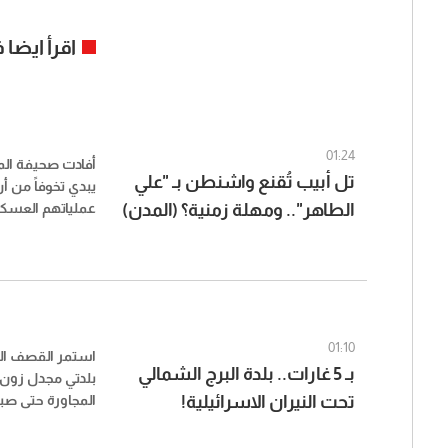
اقرأ ايضا
01:24
أفادت صحيفة المد
تل أبيب تُقنع واشنطن بـ "علي
يبدي تخوفاً من أ
الطاهر".. ومهلة زمنية؟ (المدن)
عملياتهم العسكر
الأصفر، وأن يكون
لتنفيذ عمليات ع
المقبلة، لا سيما
الإسرائيلي على 
الطاهر، وبحسب 
الإسرائيليين يمن
01:10
استمر القصف الم
محددة لدخول الج
بـ 5 غارات.. بلدة البرج الشمالي
بلدتي مجدل زون 
حال لم يقدم على
تحت النيران الاسرائيلية!
المجاورة حتى صب
تشير إلى أن الجي
البلدتين.
سينفذ المهمة".