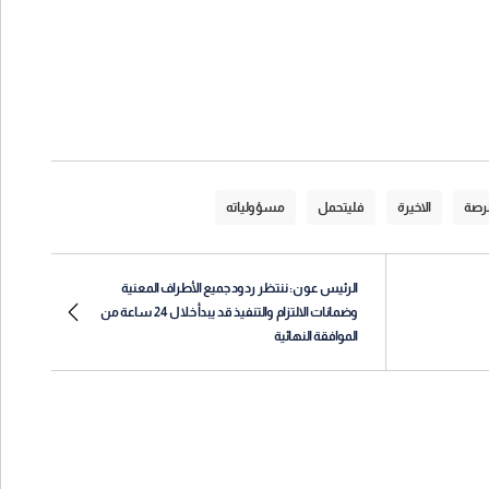
فرصة
الاخيرة
فليتحمل
مسؤولياته
الرئيس عون: ننتظر ردود جميع الأطراف المعنية
وضمانات الالتزام والتنفيذ قد يبدأ خلال 24 ساعة من
الموافقة النهائية