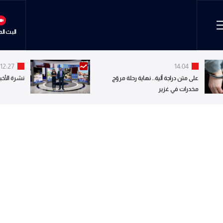
البث ال
12:27
14:04
على متن دراجة آلية.. نهاية رحلة مروّج
نشرة الأخبا
مخدرات في غزير