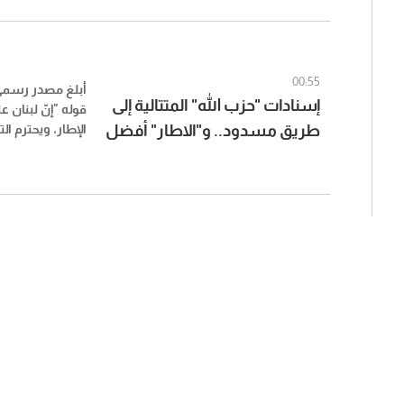
00:55
أبلغ مصدر رسمي
إسنادات "حزب الله" المتتالية إلى
قوله "إنّ لبنان ع
طريق مسدود.. و"الاطار" أفضل
الإطار، ويحترم التز
وقراره المضي في
الممكن! (الجمهورية)
الديبلوماسية، حت
عليه رئيس الجمه
بالانسحاب الكام
الأراضي اللبنانية
الاهالي إلى بلدات
الإعمار".