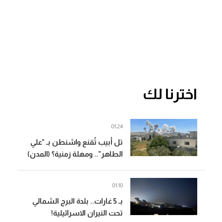
اخترنا لك
01:24
تل أبيب تُقنع واشنطن بـ "علي
الطاهر".. ومهلة زمنية؟ (المدن)
01:10
بـ 5 غارات.. بلدة البرج الشمالي
تحت النيران الاسرائيلية!