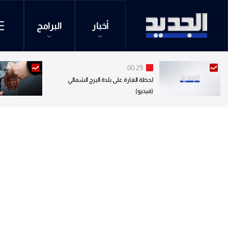
أخبار
البرامج
00:29
لحظة الغارة على بلدة البرج الشمالي
(فيديو)