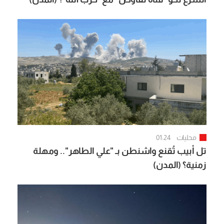
محليات
01:24
تل أبيب تُقنع واشنطن بـ "علي الطاهر".. ومهلة
زمنية؟ (المدن)