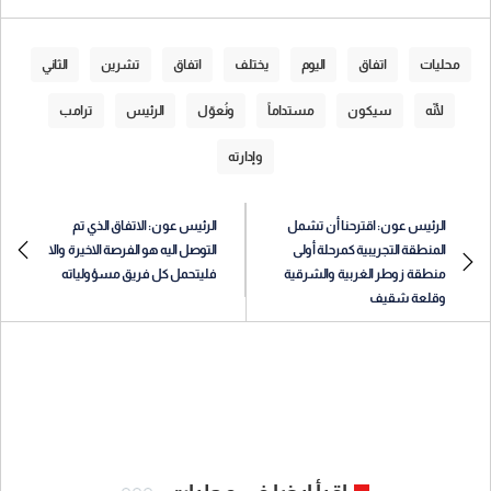
محليات
اتفاق
اليوم
يختلف
اتفاق
تشرين
الثاني
لأنّه
سيكون
مستداماً
ونُعوّل
الرئيس
ترامب
وإدارته
الرئيس عون: اقترحنا أن تشمل
الرئيس عون: الاتفاق الذي تم
المنطقة التجريبية كمرحلة أولى
التوصل اليه هو الفرصة الاخيرة والا
منطقة زوطر الغربية والشرقية
فليتحمل كل فريق مسؤولياته
وقلعة شقيف