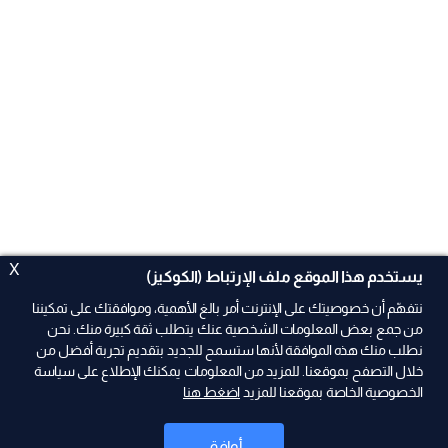
X
يستخدم هذا الموقع ملف الإرتباط (الكوكيز)
نتفهّم أن خصوصيتك على الإنترنت أمر بالغ الأهمية، وموافقتك على تمكيننا
من جمع بعض المعلومات الشخصية عنك يتطلب ثقة كبيرة منك. نحن
نطلب منك هذه الموافقة لأنها ستسمح للجديد بتقديم تجربة أفضل من
ad
خلال التصفح بموقعنا. للمزيد من المعلومات يمكنك الإطلاع على سياسة
الخصوصية الخاصة بموقعنا للمزيد
اضغط هنا
أوافق