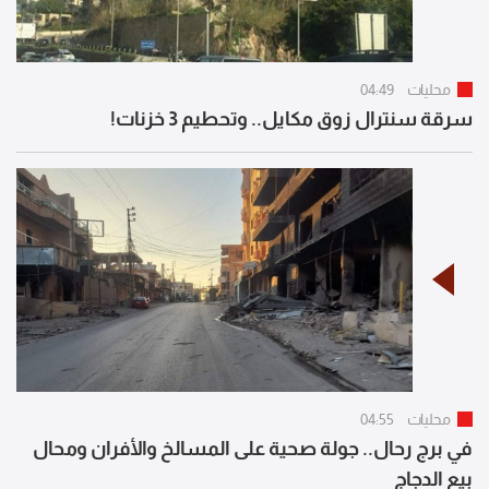
محليات
04:49
سرقة سنترال زوق مكايل.. وتحطيم 3 خزنات!
محليات
04:55
في برج رحال.. جولة صحية على المسالخ والأفران ومحال
بيع الدجاج