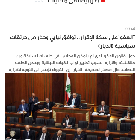
اقرأ ايضا في محليات
00:44
"العفو"على سكة الإقرار.. توافق نيابي وحذر من حرتقات
سياسية (الديار)
حول قانون العفو الذي لم يتمكن المجلس في جلسته السابقة من
مناقشته واقراره، بسبب تطيير نواب القوات اللبنانية وبعض الحلفاء
النصاب، قال مصدر لصحيفة "الديار" إن "الاجواء تؤشر الى التوجه لاقراره
باكثرية كبيرة، في ضوء ما جرى مؤخرا".