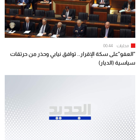
محليات
00:44
"العفو"على سكة الإقرار.. توافق نيابي وحذر من حرتقات
سياسية (الديار)