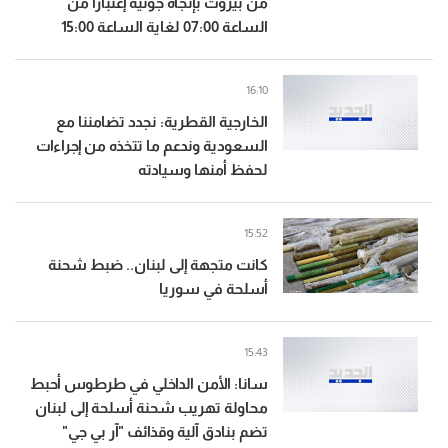
من بيروت بإتجاه جونية إعتبارا من
الساعة 07:00 لغاية الساعة 15:00
16:10
الخارجية القطرية: نجدد تضامننا مع
السعودية وندعم ما تتخذه من إجراءات
لحفظ أمنها وسيادته
15:52
كانت متجهة إلى لبنان.. ضبط شحنة
أسلحة في سوريا
15:43
سانا: الأمن الداخلي في طرطوس أحبط
محاولة تهريب شحنة أسلحة إلى لبنان
تضم بنادق آلية وقذائف "آر بي جي"