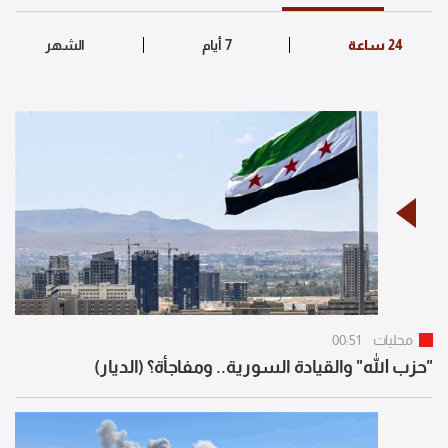
محليات
00:51
"حزب الله" والقيادة السورية.. ومفاجأة؟ (الديار)