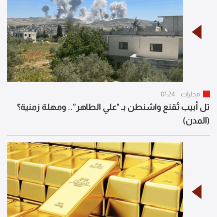
محليات
01:24
تل أبيب تُقنع واشنطن بـ "علي الطاهر".. ومهلة زمنية؟
(المدن)