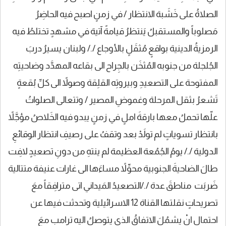
الصلاةُ على خَشَبة الانتظار / في زمنٍ اصبح فيه الحاضِرُ
مَصلوباً والمستقبلُ يَنتظرُ قيامةً آتية في مشهدٍ تختلطُ فيه
الرمزيةُ الدينية بواقعٍ مُثقَلٍ بالأوجاع /./ ولبنان يسيرُ دربَ
الجُلجلة من جنوبه المُثخَن بالجِراح الى بقاعه المهدَّد وضاحيتِه
المفتوحة على التصعيدِ وبيروتِه القلِقة وصولاً الى كلِّ بُقعةٍ
تَشعرُ بثقل المرحلة وغموضِ المصير / وتتعالى الصلواتُ
علّها تحملُ معها بارقةَ املٍ في زمنٍ يبدو فيه الخَلاصُ مؤجَّلاً
بانتظار تسوياتٍ لم تولَدْ بعد وتقفُ على رصيفِ انتظار الوقائعِ
الدولية /./ يومُ الجُمُعة العظيمة لم ينتهِ من دونِ تصعيدٍ لافِت
طالَ الضاحيةَ الجنوبية محوِّلاً مساءَها الى غارات عنيفة متتالية
ضَربَت مناطقَ عدة /./التصعيدُ المَيداني اتى مترافِقاً معَ
تصريحاتٍ نقلتها القناة 12 الاسرائيلية وتحدثت فيها عن
احتمالِ انْ يشمُلَ الاتفاقُ الذي يتوصلُ اليه ترامب معَ