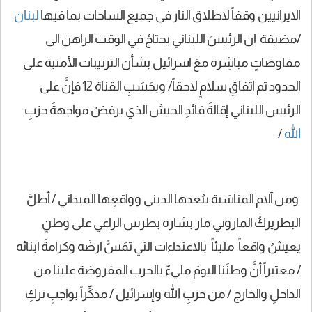
الايرانيين وقفاً لاطلاق النار في جميع الساحات بما فيها
لبنان
/مضيفة ان الرئيسَ اللبناني يحتاجُ في الوقت الراهن الى
مفاوضاتٍ مباشِرة معَ اسرائيل بشأن الترتيبات الأمنية على
الحدود ثم اتفاقِ سلامٍ لاحقاً/ وبحَسَبِ القناة 12 فإنَّ على
الرئيس اللبناني إقالةَ قائدِ الجيش الذي يرفضُ مواجهةَ حزبِ
الله
/
ومن آلام المناسَبة ببُعدها الديني وواقعِها الميداني / أطلَّ
البطريركُ الماروني مار بشارة بطرس الراعي على وطنٍ
يعيشُ واقعاً مليئاً بالاعتداءات التي تمَسُّ ارضَه وكرامةَ ابنائه
/ معتبراً أنَّ وطنَنا اليومَ مليءٌ بالحرب المفروضة علينا من
الداخلِ والخارج / من حزبِ الله وإسرائيل / مذكِّراً بواجبِ تركِ