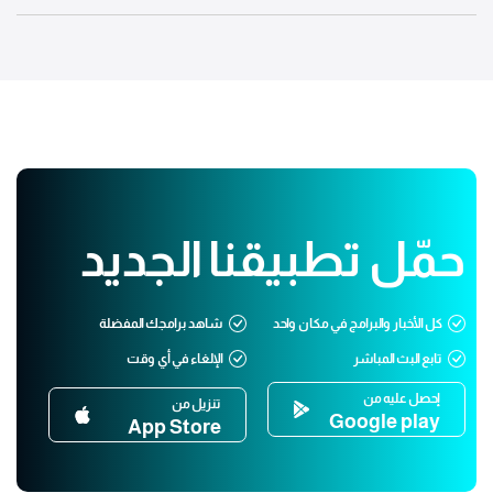
حمّل تطبيقنا الجديد
كل الأخبار والبرامج في مكان واحد
شاهد برامجك المفضلة
تابع البث المباشر
الإلغاء في أي وقت
إحصل عليه من
تنزيل من
Google play
App Store