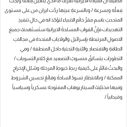
مضيفاً انَّ القيادةَ الايرانية تعرفُ ما الذي يتعيّنُ فِعلُه ويجبُ
فِعلُه وبسرعة / وبالسرعةِ عينِها ردَّت ايران من على مستوى
المتحدثِ باسم مقرِّ خاتَم الانبياء لتؤكدَ انه في حالِ تنفيذِ
التهديدات فإنَّ القواتِ المسلحةَ الايرانية ستَستَهدفُ جميعَ
الاصولِ المرتبطة بإسرائيل والولاياتِ المتحدة في مجالاتِ
الطاقةِ والاقتصادِ والبُنيةِ التحتية داخلَ المنطقة / وفي
التطورات يتسابَقُ منسوبُ التصعيد معَ كلامِ التسويات /
والبحثُ قائمٌ على كيفية ربطِ خيوطِ المرحلة وسُبُلِ الإخراجِ
الممكنة / وبالانتظار تسودُ الساحةَ وقائعُ تحسينِ الشروط
وفيها مختلِفُ السيناريوهاتِ المفتوحة عسكرياً وسياسياً
ومَيدانياً /