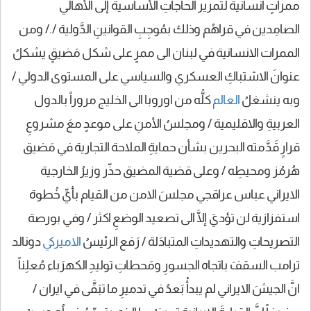
ممراتٍ انسانية لتمرير الحاجاتِ الأساسية إلى الأهالي
الصامِدين في قراهُم وذلك بمُوجِبِ القوانينِ الدَّولية /./ ومن
الممرات الانسانية في لبنان الى ممرٍ على شكل مَضيقٍ يشكلُ
عنوانَ الاشتباكِ العسكري والسياسي على المستوى الدولي /
وبه ينشغلُ
العالم
كلُّه من اوروبا الى الخليج مروراً بالدول
العربيةِ والاقليمية / ومجلسُ الأمنِ على موعدٍ معَ مشروعِ
قرارٍ قَدَّمته البحرين بشأن حمايةِ الملاحة التجارية في مَضيق
هُرمُز ومحيطِه / وعلى قضية المضيق حذّر وزيرُ الخارجية
الايراني عباس عراقجي مجلسَ الامن من القيام بأيِّ خُطوة
استفزازية لن تؤديَ إلَّا الى تصعيد الوضعِ اكثر / وفي بورصة
التصريحاتِ والتهديداتِ المتبادَلة / رَفع الرئيسُ
الاميركي
دونالد
ترامب السقفَ باتجاه الجسورِ ومَحطاتِ توليدِ الكهرَباء مُعلِناً
انَّ الجيشَ الايراني لم يبدأْ بَعدُ في تدميرِ ما تبَقَّى في ايران /