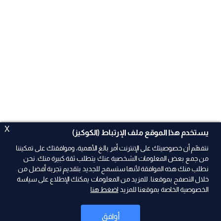
X
يستخدم هذا الموقع ملف الإرتباط (الكوكيز)
نتفهّم أن خصوصيتك على الإنترنت أمر بالغ الأهمية، وموافقتك على تمكيننا
من جمع بعض المعلومات الشخصية عنك يتطلب ثقة كبيرة منك. نحن
نطلب منك هذه الموافقة لأنها ستسمح للجديد بتقديم تجربة أفضل من
ad
خلال التصفح بموقعنا. للمزيد من المعلومات يمكنك الإطلاع على سياسة
الخصوصية الخاصة بموقعنا للمزيد
اضغط هنا
أوافق