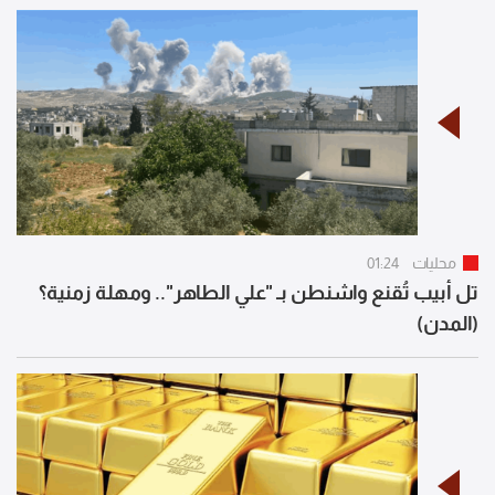
محليات
01:24
تل أبيب تُقنع واشنطن بـ "علي الطاهر".. ومهلة زمنية؟
(المدن)