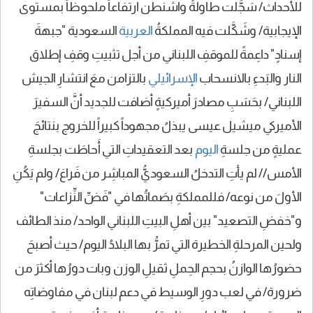
للأحداث/ سَجَّلت طاولةُ واشنطن ارتفاعاً ملحوظاً بمستوى
الإيجابية/ وشَكَّلت فيه المملكةُ
العربية
السعودية "جبهةَ
إسنادٍ" داعِمةً للموقفِ اللبناني من أجل تثبيتِ وقفِ إطلاق
النار والبَدءِ بالانسحاب
الإسرائيلي
بالتزامن معَ انتشارِ الجيش
اللبناني/ بحَسَبِ مصادرَ أميركيةٍ أضافت للجديد أنَّ السفيرَ
الأميركي ميشيل عيسى يبذلُ مجهوداً كبيراً للخروج بنتائجَ
عمليةٍ من جلسةِ
اليوم
بعد التعقيداتِ التي أَحاطَت بجلسةِ
الأمس// لم يأتِ التدخلُ السعوديُّ المباشِر من فَراغ/ ولم يَكُنِ
الأولَ من نوعه/ فللمملكةِ بصَماتُها في "فَضِّ النِّزاعات"
و"خفضِ التصعيد" بين أهلِ البيتِ اللبناني الواحد/ منذ الطائف
ولحين المرحلةِ الخطيرة التي تمرُّ بها البلادُ اليوم/ حيث أصبحَ
حضورُها الوازنُ بحجم الحِملِ ثقيلِ الوزن وبات دورُها أكثرَ من
ضرورة/ في لعب دورِ الوسيط في دعم لبنان في مفاوضاتِه