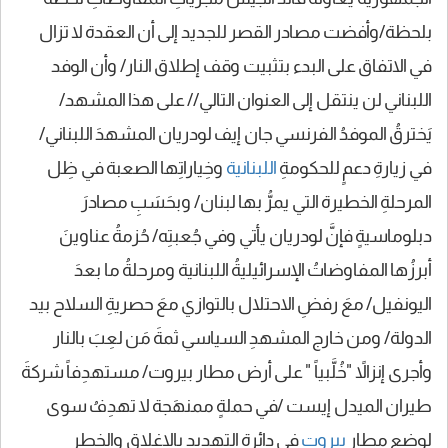
بلحظة/وأفضت مصادر القصر للجديد إلى أن العقدة لا تزال
في الاتفاق على البدء بتثبيت وقف إطلاق النار/ وأن الوفد
اللبناني لن ينتقل إلى العنوان التالي// على هذا المشهد/
يَخترقُ الموفدُ الفرنسي جان إيف لودريان المشهدَ اللبناني/
في زيارةِ دعمٍ للحكومةِ
اللبنانية
وخِياراتِها الصعبة في ظِل
المرحلةِ الخطيرة التي يمرُّ بها لبنان/ وبحَسَبِ مصادرَ
دبلوماسيةٍ فإنَّ لودريان يأتي وفي جُعبتِه/ حُزمةُ عناوينَ
أبرزُها المفاوضاتُ الإسرائيليةُ اللبنانية ومرحلةُ ما بعدَ
اليونفيل/ معَ رفضِ الاحتلال بالتوازي معَ حصريةِ السلاح بيد
الدولة/ ومن خارج المشهدِ السياسي ثمةَ مَن لعِبَ بالنار
وأجرى إنزالاً "خُلَّبياً " على أرض مطار بيروت/ مستهدِفاً شركةَ
طيران الميدل إيست /في حملةٍ ممنهَجة لا تهدِفُ سوى
لوضعِ مطارِ
بيروت
في دائرةِ التهديدِ بالإغلاقِ والخطرِ