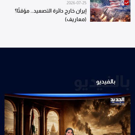
2026-07-25
إيران خارج دائرة التصعيد.. مؤقتًا؟
(معاريف)
بالفيديو
بالفيديو