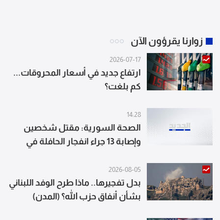
زوارنا يقرؤون الآن
2026-07-17
ارتفاع جديد في أسعار المحروقات...
كم بلغت؟
14:28
الصحة السورية: مقتل شخصين
وإصابة 13 جراء انفجار الحافلة في
جرمانا بريف
2026-08-05
بدل تفجيرها.. ماذا طرح الوفد اللبناني
بشأن أنفاق حزب الله؟ (المدن)