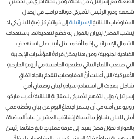
الصعبة مع إسرائيل/ من ناحية/ ومن ناحية أخرى في تحصينِ
سُمعة ودورِ الرئيسِ الأميركي دونالد ترامب في إيصالِ
المفاوضاتِ اللبنانيةِ
الإسرائيلية
إلى خواتيمَ مُرْضِيةٍ للبنانَ كي لا
يُنسَبَ الفضلُ لإيران بالقول إنه خَضَع لتهديداتها باستهداف
الشمالِ الإسرائيلي إذا ما أَقدَمت تل أبيب على استهدافِ
الضاحية الجنوبية/ ومن هنا يمكنُ قراءةُ المؤشِّراتِ الإيجابية
التي طَبَعتِ اللقاءَ الثنائي بطبعتِه الخامسة في أروقةِ الخارجيةِ
الأميركية/ التي أعلنت أنَّ المفاوضاتِ تتقدمُ باتجاه اتفاقٍ
شامل يهدِفُ إلى استعادةِ سيادةِ لبنان وضمانِ أمنِ
إسرائيل/ وإلى التفهمِ الأميركي للمقارَبةِ اللبنانية/ أعرب ماركو
روبيو عن أمله في أن يسفرَ اجتماعُ اليومِ عن بيانٍ وخُطةِ عملٍ
أمني للبنان يتجاوَزُ ما أسماهُ إخفاقاتِ العشرينَ عاماً الماضية/
بالموازاة تحوَّلَ قصرُ بعبدا إلى غرفةِ عملياتٍ تابعَ خلالَها رئيسُ
الجمهورية يعاونُه قائدُ الجيش مُجرياتِ المفاوضاتِ لحظةً