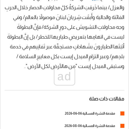
والعزل/ بينما خَرقتِ الشركةُ كلَّ محاولاتِ الحصار خلال الحربِ
الفائتة والحالية وأَبقَت شِريانَ لبنانَ موصولاً بالعالم/ وفي
وجه محاولاتِ التشويش على دورِ الشركة/ فإنَّ البطولةَ
ليست في اتهامِها بتعريضِ طياريها للخطر/ بل إنَّ البطولةَ
أثبَتَها الطيارونَ بشَهاداتٍ مستحِقّة عبر تَفانِيهم في خدمة
بلدِهم/ وعبر التزامِ الميدل إيست بكل معاييرِ السلامة /
وستبقى الميدل إيست "من هالأرض لكل الأرض".
ad
مقالات ذات صلة
مقدمة النشرة المسائية 06-06-2026
مقدمة النشرة المسائية 06-08-2026