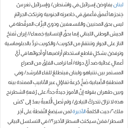
لبنان
يفاوِضُ إسرائيل في واشنطن/ وإسرائيل تغرِسُ
خِنجرَها أعمقَ فأعمق في خاصرتِه الجنوبية وترتكبُ الجرائمَ
ليس بحق المدنيينَ والمُسعفينَ وذوي البِزَّاتِ المرقَّطة في
الجيش الوطني اللبناني إنما بحقِّ الإنسانيةِ جَمعاء// إيران تَفتحُ
النارَ على الجوار وتنتقمُ من الكويت/ والكويت تردُّ بالدبلوماسية
وترفضُ بشكلٍ قاطع استخدامَ أراضيها أو أجوائها في أيِّ
أعمالٍ عَدائية ضد أيِّ دولة/ أما ترامب القلِقُ من الصراع
المستمر بين نتنياهو ولبنان فيتطلعُ للقاء المُرشد/ وفي
المنطقةِ الضَّبابية ضَخَّ جُرعةَ تفاؤلٍ عبر الأنابيبِ الممتدة بينه
وبين طهران بقوله إنَّ الأمورَ جيدةٌ جداً/ على رُقعةِ الشطرنج
هذه لا تزالُ تتحركُ البَيادق/ ولم تَصلِ الُّلعبةُ بعدُ إلى "كش
ملك"/ حيث الكلمةُ
الأخيرة
لمن سيَضعُ النُقطةَ على آخِر
السطر/ فمَنْ سيكتبُ السطرَ الأخير؟// في التسلسل البياني