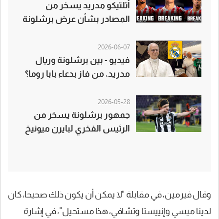
أتلتيكو مدريد يسخر من
المصادر بشأن عرض برشلونة
لألفاريز
2026-06-07
فيديو - بين برشلونة وريال
مدريد، من فاز بدعاء بابا روما؟
2026-05-28
جمهور برشلونة يسخر من
الرئيس الفخري لبايرن ميونيخ
وقال فيرمين، في مقابلة "لا يمكن أن يكون ذلك صحيحا، كان
لدينا ميسي وإنييستا وتشافي، هذا مستحيل"، في إشارة