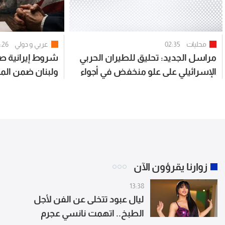
محليات
02:35
عربي و دولي
:26
مراسل الجديد: تحليق للطيران الحربي
شروط إيرانية صا
الإسرائيلي على علو منخفض في أجواء
ولبنان ضمن الم
البقاع
زوارنا يقرؤون الآن
13:38
ليال عبود تتخلى عن الفن لأجل
الطبخ.. اتهمت نانسي عجرم