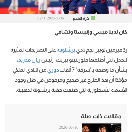
كرة القدم
2026-05-16 | 02:11
كان لدينا ميسي وإنييستا وتشافي
ردّ فيرمين لوبيز، نجم نادي
برشلونة
، على التصريحات المثيرة
للجدل التي أطلقها فلورنتينو بيريث، رئيس
ريال مدريد
،
بشأن ما وصفه بـ"سرقة" 7 ألقاب
دوري
من النادي الملكي،
مؤكدًا أن هذا الطرح غير صحيح ومرفوض في ظل وجود
الأسماء الأسطورية التي صنعت حقبة برشلونة الذهبية.
مقالات ذات صلة
2026-05-30