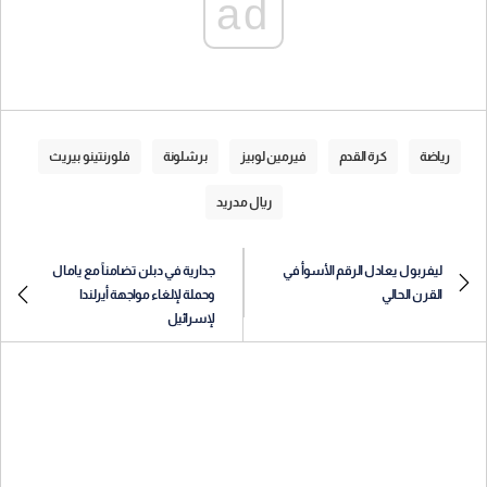
ad
رياضة
كرة القدم
فيرمين لوبيز
برشلونة
فلورنتينو بيريث
ريال مدريد
ليفربول يعادل الرقم الأسوأ في
جدارية في دبلن تضامناً مع يامال
القرن الحالي
وحملة لإلغاء مواجهة أيرلندا
لإسرائيل