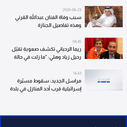
بالسرقة! تعرضت للنصب واستـ
ـشهاد افراد عائلتها
2026-06-23
سبب وفاة الفنان عبدالله القرني
وهذه تفاصيل الجنازة
04:45
ريما الرحباني تكشف صعوبة تقبّل
رحيل زياد وهلي: "ما زلت في حالة
إنكار"
14:43
مراسل الجديد: سقوط مسيّرة
إسرائيلية قرب أحد المنازل في بلدة
كفررمان إثر خلل فني ما أدى إلى إصابة
شخصين بجروح طفيفة