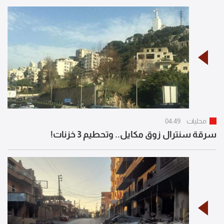
محليات
04:49
سرقة سنترال زوق مكايل.. وتحطيم 3 خزنات!