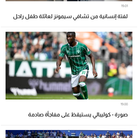
19:01
لفتة إنسانية من تشافي سيمونز لعائلة طفل راحل
19:00
صورة - كوليبالي يستيقظ على مفاجأة صادمة