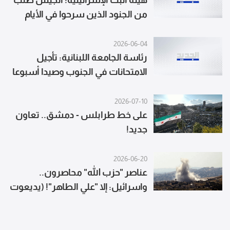
هيئة البث الإسرائيلية: الجيش طلب
من الجنود الذين سرحوا في الأيام
الأخيرة الالتحاق بالخدمة الاحتياطية
فوراً
2026-06-04
رئاسة الجامعة اللبنانية: تأجيل
الامتحانات في الجنوب وصيدا أسبوعا
إضافيا
2026-07-10
على خط طرابلس - دمشق.. تعاون
جديد!
2026-06-20
عناصر "حزب الله" محاصرون..
واسرائيل: إلا "علي الطاهر"! (يديعوت
أحرونوت)