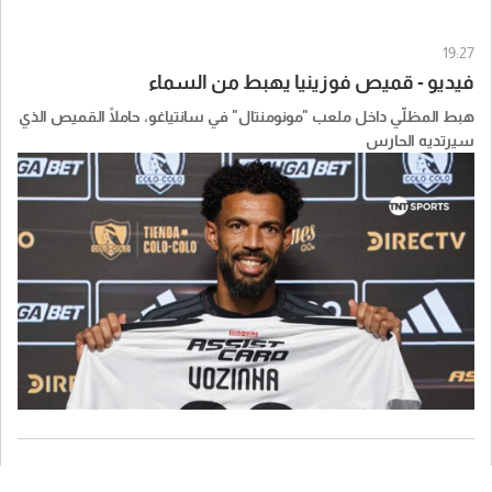
19:27
فيديو - قميص فوزينيا يهبط من السماء
هبط المظلّي داخل ملعب "مونومنتال" في سانتياغو، حاملًا القميص الذي
سيرتديه الحارس