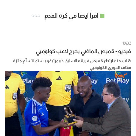
اقرأ ايضا في كرة القدم
19:32
فيديو - قميص الماضي يحرج لاعب كولومبي
طُلب منه ارتداء قميص فريقه السابق ديبورتيفو باستو لتسلّم جائزة
هدّاف الدوري الكولومبي