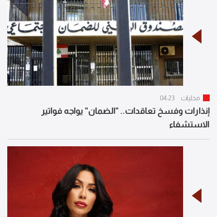
محليات
04:23
إنذارات وفسخ تعاقدات.. "الضمان" يواجه فواتير
الاستشفاء