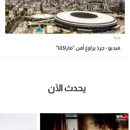
19:26
فيديو - جرذ يراوغ أمن "ماراكانا"
يحدث الآن