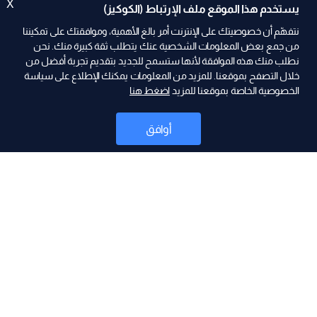
X
يستخدم هذا الموقع ملف الإرتباط (الكوكيز)
نتفهّم أن خصوصيتك على الإنترنت أمر بالغ الأهمية، وموافقتك على تمكيننا
من جمع بعض المعلومات الشخصية عنك يتطلب ثقة كبيرة منك. نحن
نطلب منك هذه الموافقة لأنها ستسمح للجديد بتقديم تجربة أفضل من
خلال التصفح بموقعنا. للمزيد من المعلومات يمكنك الإطلاع على سياسة
الخصوصية الخاصة بموقعنا للمزيد
اضغط هنا
ad
أوافق