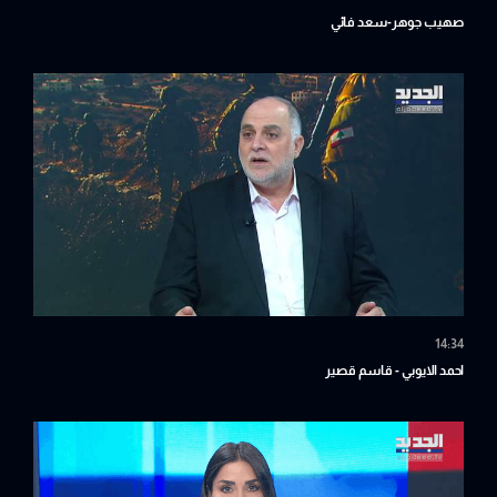
صهيب جوهر-سعد فائي
14:34
احمد الايوبي - قاسم قصير