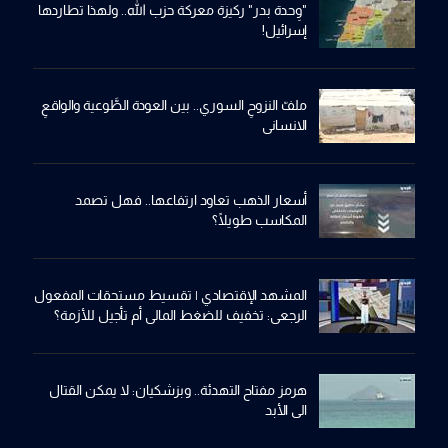
"وِحدة بدر" ركيزة معركة حزب الله.. ولهذا تطاردها
إسرائيل!
ملفّ النزوحِ السوري.. بين العودة الطَّوعية والواقعِ
الانساني
أسعار الذهب تعاود ارتفاعها.. فهل تصمد
المكاسب طويلًا؟
المشهد الإقتصادي | تقسيط مستحقات المفعول
الرجعي: تخفيف للضغط المالي أم تأجيل للأزمة؟
هرمز مفتاح التهدئة.. وبزشكيان: لا يمكن القتال
الى الأبد