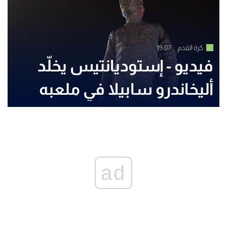
كرة القدم
19:07
فيديو - إستوديانتيس يخلّد
أليخاندرو سابيلا في ملعبه
ad