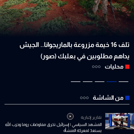
تلف 16 خيمة مزروعة بالماريجوانا.. الجيش
بع
يداهم مطلوبين في بعلبك (صور)
ال
محليات
من الشاشة
تقارير إخبارية
المشهد السياسي | إسرائيل تخرق مفاوضات روما وحزب الله
يستعدّ لمعركة المنشأة