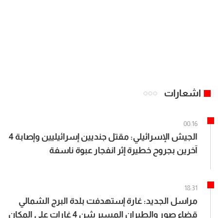
اشعارات
00:16
الجيش الإسرائيلي: مقتل جنديين إسرائيليين وإصابة 4
آخرين بجروح خطيرة إثر انفجار عبوة ناسفة
استهدفتهم أمس في جنوب لبنان
18:31
مراسل الجديد: غارة إستهدفت بلدة البرج الشمالي
قضاء صور والطيران المسير شن 4 غارات على المكان