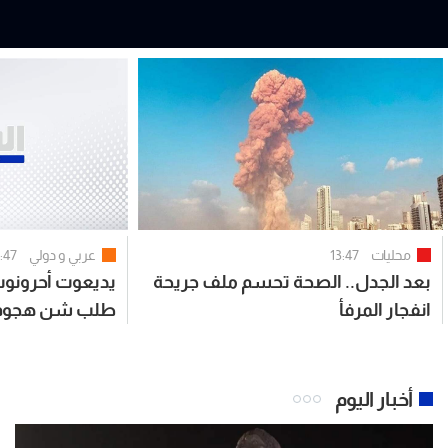
محليات
13:47
عربي و دولي
:47
بعد الجدل.. الصحة تحسم ملف جريحة
يديعوت أحرونو
انفجار المرفأ
طلب شن هجوم و
كرد على "حزب ال
أوقفت الهجوم
أخبار اليوم