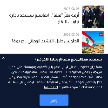
2026-08-03
أزمة تهزّ "فيفا".. إنفانتينو يستنجد بإدارة
ترامب للبقاء
2026-08-02
الجلوس خلال النشيد الوطني.. جريمة؟
X
يستخدم هذا الموقع ملف الإرتباط (الكوكيز)
نتفهّم أن خصوصيتك على الإنترنت أمر بالغ الأهمية، وموافقتك على تمكيننا
من جمع بعض المعلومات الشخصية عنك يتطلب ثقة كبيرة منك. نحن
نطلب منك هذه الموافقة لأنها ستسمح للجديد بتقديم تجربة أفضل من
خلال التصفح بموقعنا. للمزيد من المعلومات يمكنك الإطلاع على سياسة
الخصوصية الخاصة بموقعنا للمزيد
اضغط هنا
رياضة
أوافق