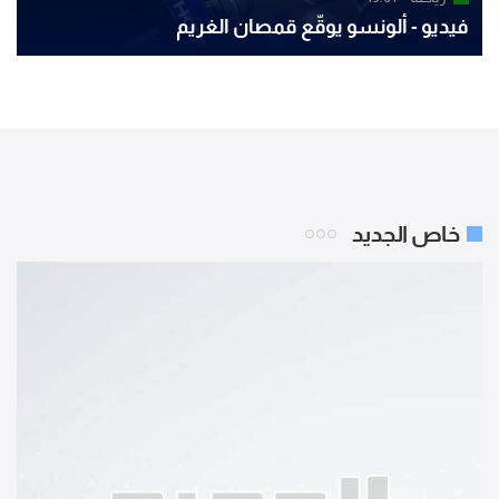
فيديو - ألونسو يوقّع قمصان الغريم
خاص الجديد