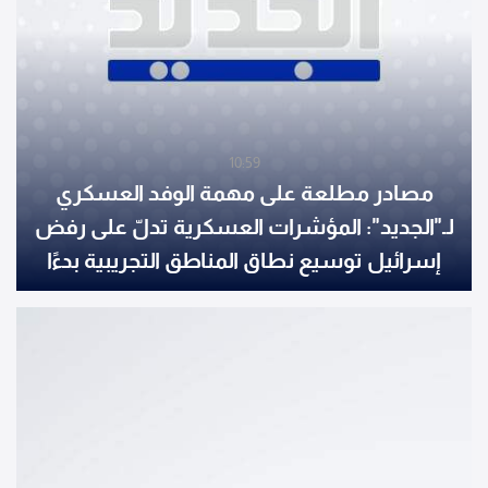
10:59
مصادر مطلعة على مهمة الوفد العسكري
لـ"الجديد": المؤشرات العسكرية تدلّ على رفض
إسرائيل توسيع نطاق المناطق التجريبية بدءًا
من رفضها الانسحاب