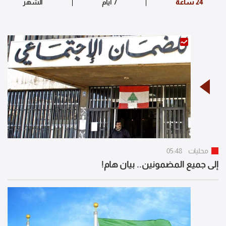
محليات
05:48
إلى جميع المضمونين.. بيان هام!