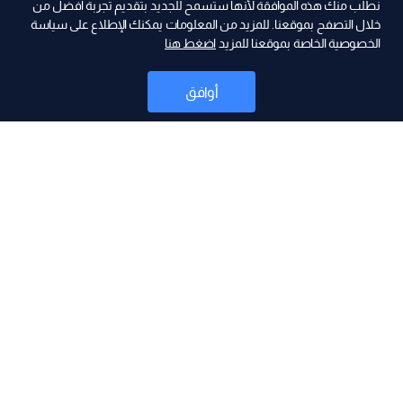
نطلب منك هذه الموافقة لأنها ستسمح للجديد بتقديم تجربة أفضل من
انخفاض النفط وارتفاع الذهب.. إليكم الأسعار الجديدة
خلال التصفح بموقعنا. للمزيد من المعلومات يمكنك الإطلاع على سياسة
الخصوصية الخاصة بموقعنا للمزيد
اضغط هنا
أوافق
2026-08-02
السيد لـ #وهلق_شو: كلفة إعادة الإعمار تُقدَّر بنحو 9.2
مليارات دولار