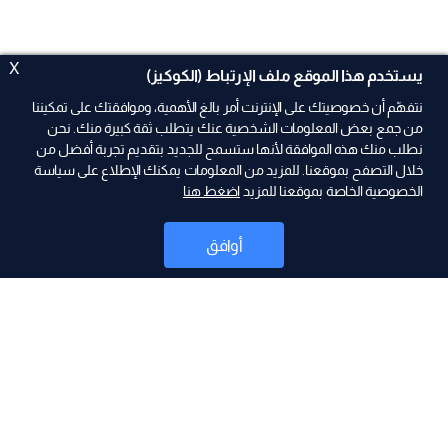
X
يستخدم هذا الموقع ملف الإرتباط (الكوكيز)
نتفهّم أن خصوصيتك على الإنترنت أمر بالغ الأهمية، وموافقتك على تمكيننا
من جمع بعض المعلومات الشخصية عنك يتطلب ثقة كبيرة منك. نحن
نطلب منك هذه الموافقة لأنها ستسمح للجديد بتقديم تجربة أفضل من
خلال التصفح بموقعنا. للمزيد من المعلومات يمكنك الإطلاع على سياسة
الخصوصية الخاصة بموقعنا للمزيد
اضغط هنا
ad
أوافق