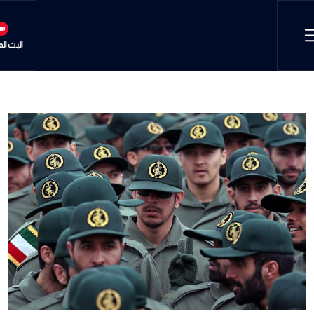
البث ال