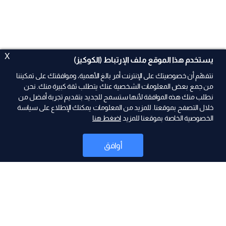
X
يستخدم هذا الموقع ملف الإرتباط (الكوكيز)
نتفهّم أن خصوصيتك على الإنترنت أمر بالغ الأهمية، وموافقتك على تمكيننا
من جمع بعض المعلومات الشخصية عنك يتطلب ثقة كبيرة منك. نحن
نطلب منك هذه الموافقة لأنها ستسمح للجديد بتقديم تجربة أفضل من
ad
خلال التصفح بموقعنا. للمزيد من المعلومات يمكنك الإطلاع على سياسة
الخصوصية الخاصة بموقعنا للمزيد
اضغط هنا
أوافق