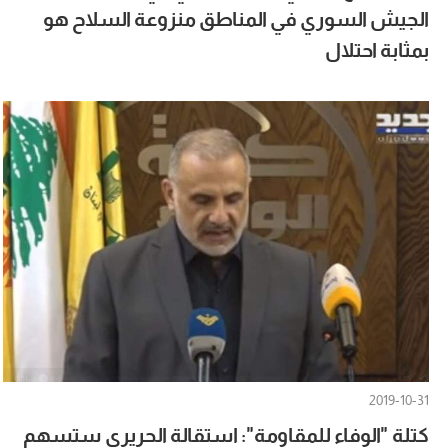
الجيش السوري في المناطق منزوعة السلاح هو
بمثابة احتلال
2019-10-31
كتلة "الوفاء للمقاومة": استقالة الحريري ستسهم