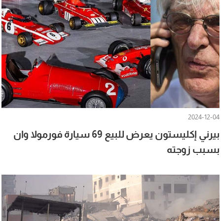
2024-12-04
بيرني إكليستون يعرض للبيع 69 سيارة فورمولا وان
بسبب زوجته