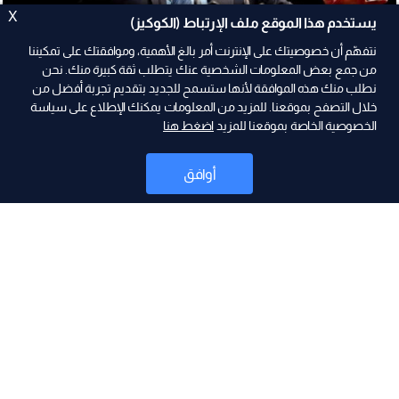
X
يستخدم هذا الموقع ملف الإرتباط (الكوكيز)
نتفهّم أن خصوصيتك على الإنترنت أمر بالغ الأهمية، وموافقتك على تمكيننا
من جمع بعض المعلومات الشخصية عنك يتطلب ثقة كبيرة منك. نحن
نطلب منك هذه الموافقة لأنها ستسمح للجديد بتقديم تجربة أفضل من
2024-01-18
خلال التصفح بموقعنا. للمزيد من المعلومات يمكنك الإطلاع على سياسة
الخصوصية الخاصة بموقعنا للمزيد
اضغط هنا
عضو بمجلس الشيوخ الأميركي : الولايات المتحدة
متواطئة في كابوس الفلسطينيين
أوافق