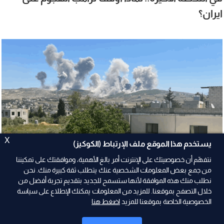
ايران؟
X
يستخدم هذا الموقع ملف الإرتباط (الكوكيز)
نتفهّم أن خصوصيتك على الإنترنت أمر بالغ الأهمية، وموافقتك على تمكيننا
من جمع بعض المعلومات الشخصية عنك يتطلب ثقة كبيرة منك. نحن
نطلب منك هذه الموافقة لأنها ستسمح للجديد بتقديم تجربة أفضل من
2026-08-06
خلال التصفح بموقعنا. للمزيد من المعلومات يمكنك الإطلاع على سياسة
الخصوصية الخاصة بموقعنا للمزيد
اضغط هنا
تل أبيب تُقنع واشنطن بـ "علي الطاهر".. ومهلة
زمنية؟ (المدن)