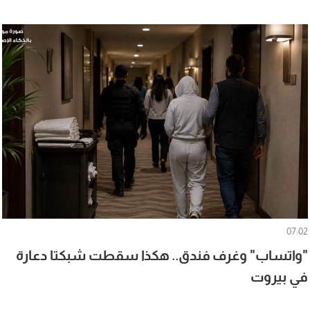
07:02
"واتساب" وغرف فندق.. هكذا سقطت شبكتا دعارة
في بيروت