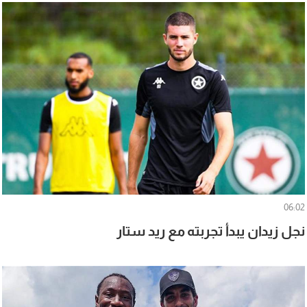
06:02
نجل زيدان يبدأ تجربته مع ريد ستار