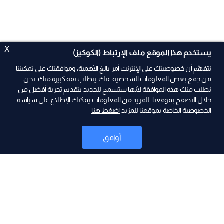
X
يستخدم هذا الموقع ملف الإرتباط (الكوكيز)
نتفهّم أن خصوصيتك على الإنترنت أمر بالغ الأهمية، وموافقتك على تمكيننا
من جمع بعض المعلومات الشخصية عنك يتطلب ثقة كبيرة منك. نحن
نطلب منك هذه الموافقة لأنها ستسمح للجديد بتقديم تجربة أفضل من
خلال التصفح بموقعنا. للمزيد من المعلومات يمكنك الإطلاع على سياسة
الخصوصية الخاصة بموقعنا للمزيد
اضغط هنا
ad
أوافق