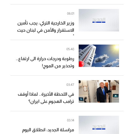
ولبنان لتعزيز استقرار المنطقة
06:01
وزير الخارجية التركي: يجب تأمين
الاستقرار والأمن في لبنان حيث
أدت سياسات إسرائيل
التوسعية لقتل وتشريد الآلاف
05:48
رطوبة ودرجات حرارة الى ارتفاع..
وتحذير من الموج!
03:47
في اللحظة الأخيرة.. لماذا أوقف
ترامب الهجوم على ايران؟
03:14
مراسلة الجديد: انطلاق اليوم