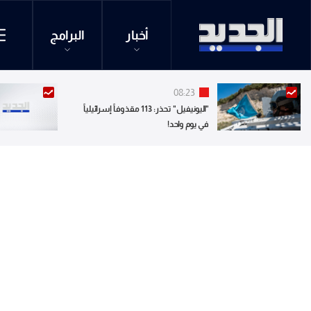
أخبار
البرامج
08:23
"اليونيفيل" تحذر: 113 مقذوفاً إسرائيلياً
في يوم واحد!