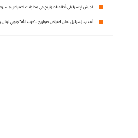
الجيش الإسرائيلي: أطلقنا صواريخ في محاولات لاعتراض مسيرة
أ ف ب: إسرائيل تعلن اعتراض صواريخ لـ"حزب الله" جنوبي لبنان وا