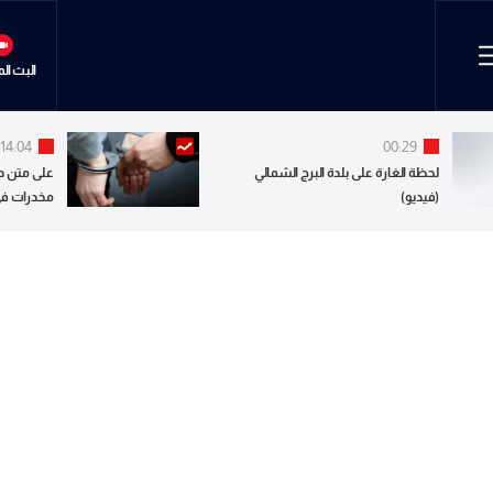
البث ال
14:04
00:29
لحظة الغارة على بلدة البرج الشمالي
على متن درا
(فيديو)
مخدرات في