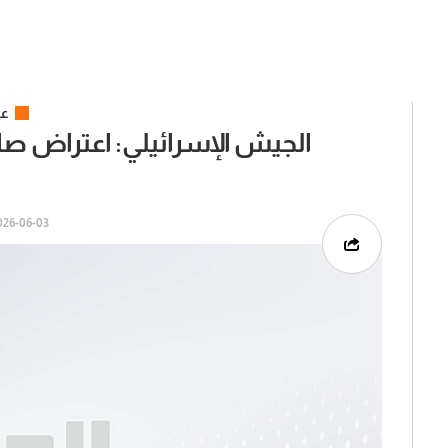
عر
الجيش الإسرائيلي: اعتراض صار
6-06-03 | 07:59