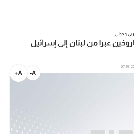
بي و دولي
وخين عبرا من لبنان إلى إسرائيل
202
A+
A-