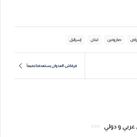
راض
صاروخين
لبنان
إسرائيل
قرقاش: العدوان يستهدفنا جميعاً
 عربي و دولي