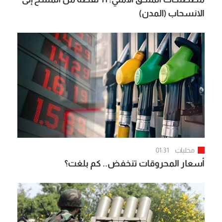
الانسحاب (المدن)
محليات
01:31
أسعار المحروقات تنخفض.. كم بلغت؟