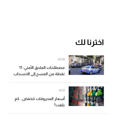
اخترنا لك
02:39
مصطلحات الملحق الأمني: 11
نقطة من المسح إلى الانسحاب
(المدن)
01:31
أسعار المحروقات تنخفض.. كم
بلغت؟