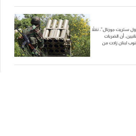
ل ستريت جورنال​"، نقلاً
نيين، أن الضربات
نوب لبنان زادت من
لسابعة من المحادثات بين
يين وإسرائيليين في روما.