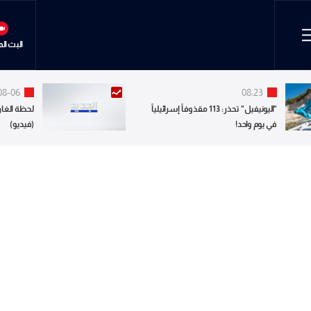
البث ال
08-06
08:23
"اليونيفيل" تحذر: 113 مقذوفاً إسرائيلياً
لحظة الغار
في يوم واحد!
(فيديو)