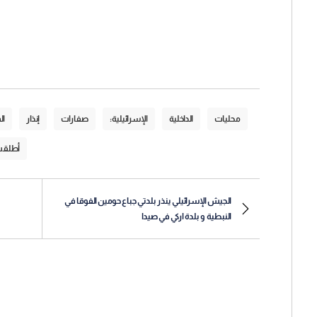
محليات
الداخلية
الإسرائيلية:
صفارات
إنذار
ال
أطلق
الجيش الإسرائيلي ينذر بلدتي جباع حومين الفوقا في
النبطية و بلدة اركي في صيدا