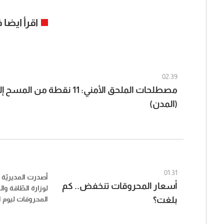
اقرأ ايضا
02:39
مصطلحات الملحق الأمني: 11 نقطة م
(المدن)
01:31
أصدرت المديريّة ال
أسعار المحروقات تنخفض.. كم
لوزارة الطّاقة وال
بلغت؟
2026، وجاءت على الشكل التالي: