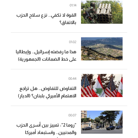
01:14
القوة لا تكفي.. نزع سلاح الحزب
بالاتفاق؟
01:02
هذا ما رفضته إسرائيل.. وإيطاليا
على خط الضمانات (الجمهورية)
00:44
التفاوض للتفاوض.. هل تراجع
الاهتمام الأميركي بلبنان؟ (الديار)
00:07
"روما 2": تمييز بين أسرى الحزب
والمدنيين.. واستبعاد أميركا