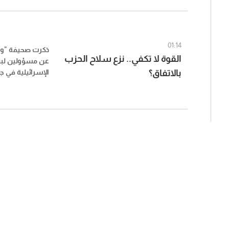
01:14
ذكرت صحيفة "​وو
القوة لا تكفي.. نزع سلاح الحزب
عن مسؤولين ​لبنا
بالاتفاق؟
الإسرائيلية في ج
تعقيدات الجولة ا
دبلوماسيين لبنان