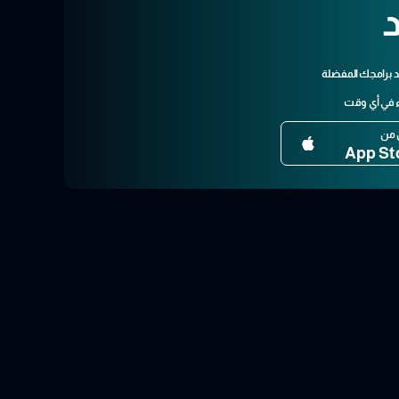
د
برامجك المفضلة
ء في أي وقت
 من
App St