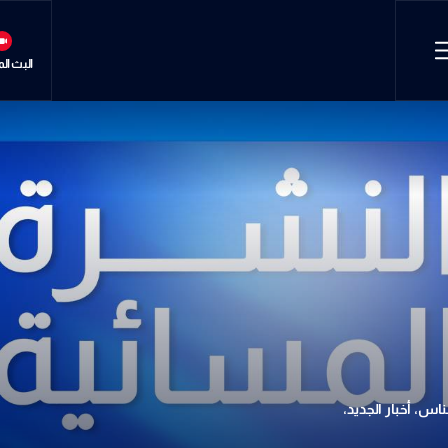
البث ال
س، أخبار الجديد،