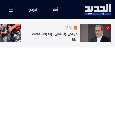
أخبار
البرامج
05:31
عراقجي لواشنطن: أوقفوا الانتهاكات
أولًا!