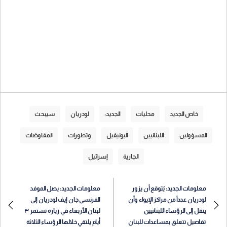
خاص الجديد
محليات
الجديد:
لودريان
سيبحث
المسؤولين
اللبنانيين
اليونيفيل
وتطورات
المفاوضات
الجارية
إسرائيل
معلومات الجديد: يُتوقع أن يزور
معلومات الجديد: يصل الموفد
لودريان عدداً من مراكز الإيواء وأن
الفرنسي جان إيف لودريان إلى
ينقل إلى الرؤساء اللبنانيين
لبنان الأربعاء في زيارة تستمر ٣
تفاصيل تتعلق بمساعدات للبنان
أيام يلتقي خلالها الرؤساء الثلاثة