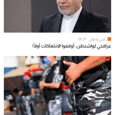
عربي و دولي
05:31
عراقجي لواشنطن: أوقفوا الانتهاكات أولًا!