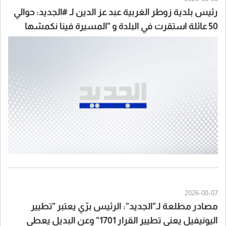
رئيس بلدية زوطر الغربية عبد عز الدين لـ #الجديد: حوالي
50 عائلة استقرت في البلدة و "المسيرة فينا نكمشها
بايدنا قد ما واطية"
2026-08-07
مصادر مطلعة لـ"الجديد": الرئيس برّي يعتبر "تطيير
اليونيفيل يعني تطيير القرار 1701" وعن البديل يعطي