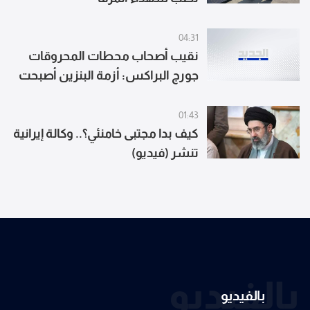
04:31
نقيب أصحاب محطات المحروقات
جورج البراكس: أزمة البنزين أصبحت
وراءنا والبواخر الموجودة مقابل
الشواطىء اللبنانية ستبدأ بتفريغ
01:43
حمولاتها
كيف بدا مجتبى خامنئي؟.. وكالة إيرانية
تنشر (فيديو)
بالفيديو
بالفيديو