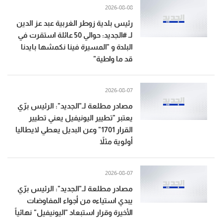
2026-08-08
رئيس بلدية زوطر الغربية عبد عز الدين
لـ #الجديد: حوالي 50 عائلة استقرت في
البلدة و "المسيرة فينا نكمشها بايدنا
قد ما واطية"
2026-08-07
مصادر مطلعة لـ"الجديد": الرئيس برّي
يعتبر "تطيير اليونيفيل يعني تطيير
القرار 1701" وعن البديل يعطي لايطاليا
أولوية مثلاً
2026-08-07
مصادر مطلعة لـ"الجديد": الرئيس برّي
يبدي استياءه من أجواء المفاوضات
الأخيرة وقرار استبعاد "اليونيفيل" نهائياً