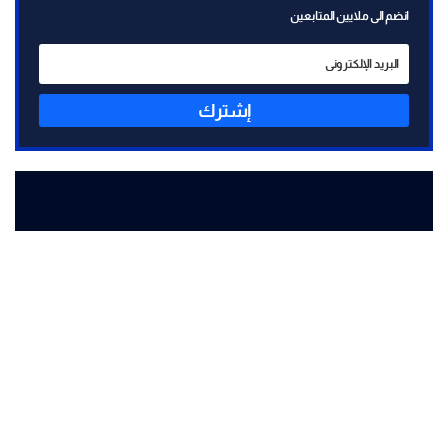
انضم الى ملايين المتابعين
إشترك