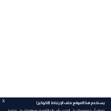
X
يستخدم هذا الموقع ملف الإرتباط (الكوكيز)
نتفهّم أن خصوصيتك على الإنترنت أمر بالغ الأهمية، وموافقتك على تمكيننا