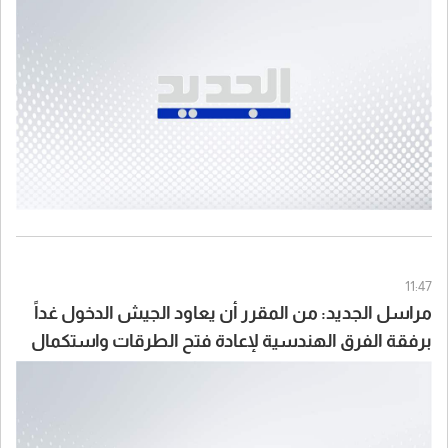
11:47
مراسل الجديد: من المقرر أن يعاود الجيش الدخول غداً
برفقة الفرق الهندسية لإعادة فتح الطرقات واستكمال
انتشاره علماً أن إحدى دورياته تعرّضت خلال المهمة
لمضايقات من مُسيّرة إسرائيلية