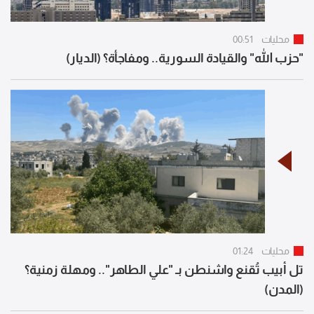
محليات
00:51
"حزب الله" والقيادة السورية.. ومفاجأة؟ (الديار)
محليات
01:24
تل أبيب تُقنع واشنطن بـ "علي الطاهر".. ومهلة زمنية؟
(المدن)