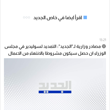
اقرأ ايضا في خاص الجديد
13:21
🔵 مصادر وزارية لـ"الجديد": التمديد لسوليدير في مجلس
الوزراء ان حصل سيكون مشروطا بالانتهاء من الاعمال
المكلفة بها سوليدير بانتظار مناقشة التقرير التي خلصت
اليه اللجنة وعلى أساسه يتخذ القرار