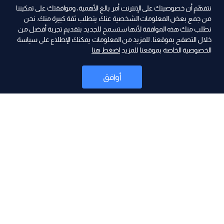
نتفهّم أن خصوصيتك على الإنترنت أمر بالغ الأهمية، وموافقتك على تمكيننا
من جمع بعض المعلومات الشخصية عنك يتطلب ثقة كبيرة منك. نحن
نطلب منك هذه الموافقة لأنها ستسمح للجديد بتقديم تجربة أفضل من
ad
خلال التصفح بموقعنا. للمزيد من المعلومات يمكنك الإطلاع على سياسة
الخصوصية الخاصة بموقعنا للمزيد
اضغط هنا
أوافق
أخبار