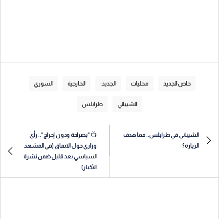
خاص الجديد
محليات
الجديد:
الخارجية
السوري
الشيباني
طرابلس
الشيباني في طرابلس.. فما هدف
📺 "بصراحة ودون إحراج".. رأي
الزيارة؟
وزاري حول الاتفاق (في المشهد
السياسي بعد قليل ضمن نشرة
الأخبار)