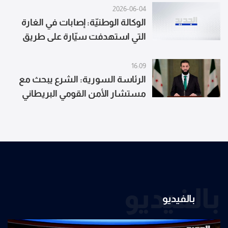
2026-06-04
الوكالة الوطنيّة: إصابات في الغارة
التي استهدفت سيّارة على طريق
زفتا - كفروة
16:09
الرئاسة السورية: الشرع يبحث مع
مستشار الأمن القومي البريطاني
التطورات الإقليمية والدولية
بالفيديو
بالفيديو