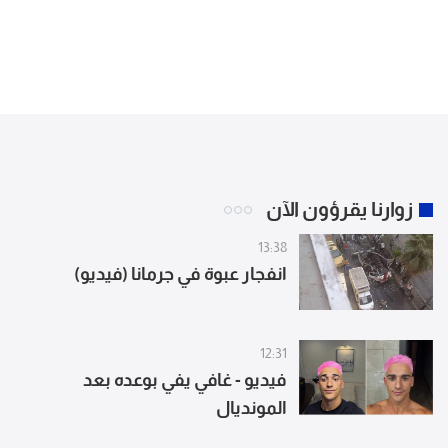
زوارنا يقرؤون الآن
13:38
انفجار عبوة في جرمانا (فيديو)
12:31
فيديو - غافي يفي بوعده بعد
المونديال