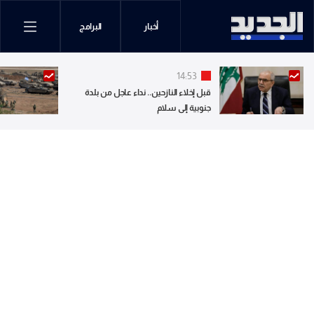
أخبار
البرامج
14:53
قبل إخلاء النازحين.. نداء عاجل من بلدة
جنوبية إلى سلام