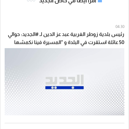
اقرأ ايضا في خاص الجديد
04:30
رئيس بلدية زوطر الغربية عبد عز الدين لـ #الجديد: حوالي
50 عائلة استقرت في البلدة و "المسيرة فينا نكمشها
بايدنا قد ما واطية"