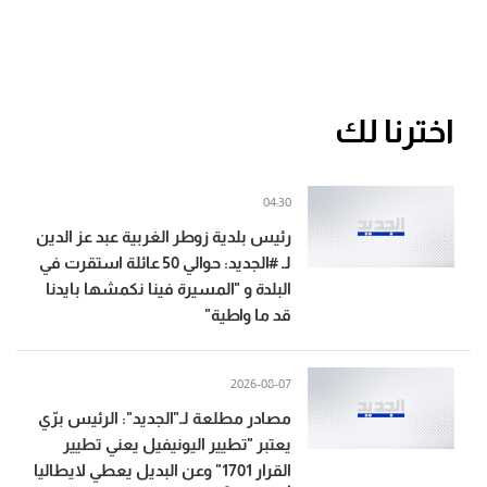
اخترنا لك
04:30
رئيس بلدية زوطر الغربية عبد عز الدين
لـ #الجديد: حوالي 50 عائلة استقرت في
البلدة و "المسيرة فينا نكمشها بايدنا
قد ما واطية"
2026-08-07
مصادر مطلعة لـ"الجديد": الرئيس برّي
يعتبر "تطيير اليونيفيل يعني تطيير
القرار 1701" وعن البديل يعطي لايطاليا