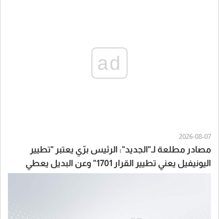
ad
2026-08-07
مصادر مطلعة لـ"الجديد": الرئيس برّي يعتبر "تطيير
اليونيفيل يعني تطيير القرار 1701" وعن البديل يعطي
لايطاليا أولوية مثلاً