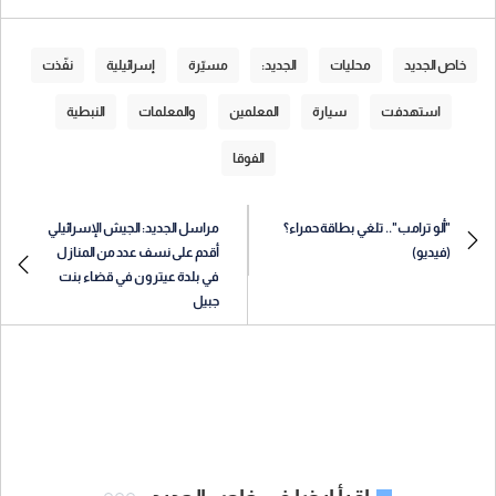
خاص الجديد
محليات
الجديد:
مسيّرة
إسرائيلية
نفّذت
استهدفت
سيارة
المعلمين
والمعلمات
النبطية
الفوقا
"ألو ترامب".. تلغي بطاقة حمراء؟
مراسل الجديد: الجيش الإسرائيلي
(فيديو)
أقدم على نسف عدد من المنازل
في بلدة عيترون في قضاء بنت
جبيل