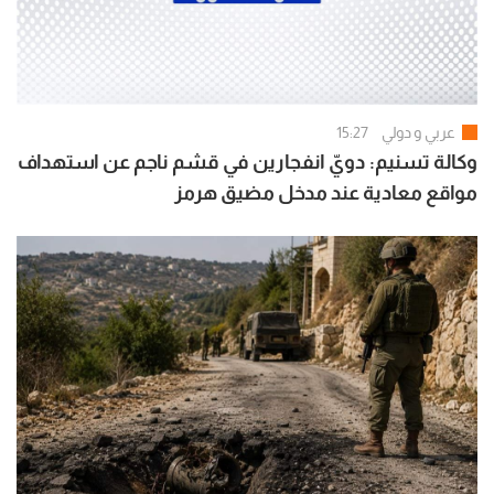
عربي و دولي
15:27
وكالة تسنيم: دويّ انفجارين في قشم ناجم عن استهداف
مواقع معادية عند مدخل مضيق هرمز