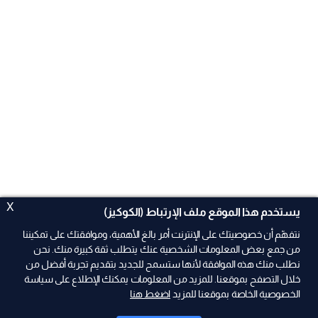
X
يستخدم هذا الموقع ملف الإرتباط (الكوكيز)
نتفهّم أن خصوصيتك على الإنترنت أمر بالغ الأهمية، وموافقتك على تمكيننا
من جمع بعض المعلومات الشخصية عنك يتطلب ثقة كبيرة منك. نحن
نطلب منك هذه الموافقة لأنها ستسمح للجديد بتقديم تجربة أفضل من
ad
خلال التصفح بموقعنا. للمزيد من المعلومات يمكنك الإطلاع على سياسة
الخصوصية الخاصة بموقعنا للمزيد
اضغط هنا