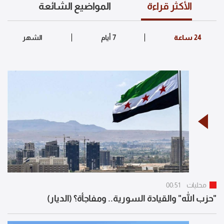
الأكثر قراءة
المواضيع الشائعة
محليات
00:51
"حزب الله" والقيادة السورية.. ومفاجأة؟ (الديار)