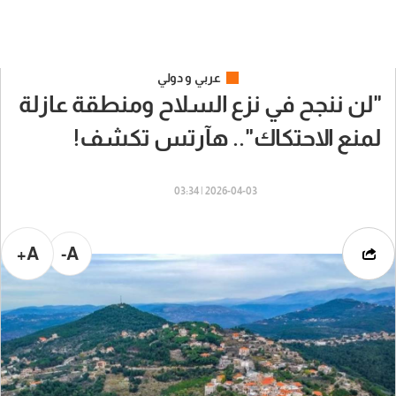
عربي و دولي
"لن ننجح في نزع السلاح ومنطقة عازلة
لمنع الاحتكاك".. هآرتس تكشف!
2026-04-03 | 03:34
A+
A-