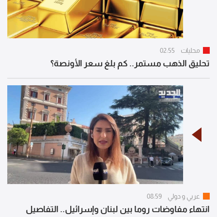
محليات
02:55
تحليق الذهب مستمر.. كم بلغ سعر الأونصة؟
عربي و دولي
08:59
انتهاء مفاوضات روما بين لبنان وإسرائيل.. التفاصيل