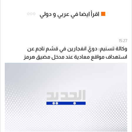
اقرأ ايضا في عربي و دولي
15:27
وكالة تسنيم: دويّ انفجارين في قشم ناجم عن
استهداف مواقع معادية عند مدخل مضيق هرمز