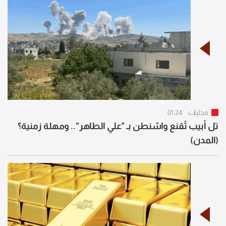
محليات
01:24
تل أبيب تُقنع واشنطن بـ "علي الطاهر".. ومهلة زمنية؟
(المدن)