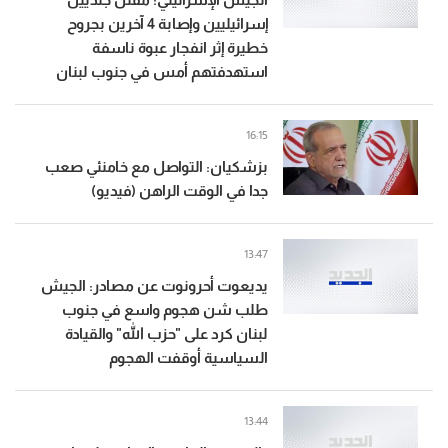
إسرائيليين وإصابة 4 آخرين بجروح
خطيرة إثر انفجار عبوة ناسفة
استهدفتهم أمس في جنوب لبنان
16:15
بزشكيان: التواصل مع خامنئي صعب
جدا في الوقت الراهن (فيديو)
13:47
يديعوت أحرونوت عن مصادر: الجيش
طلب شن هجوم واسع في جنوب
لبنان كرد على "حزب الله" والقيادة
السياسية أوقفت الهجوم
13:44