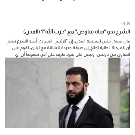
01:39
الشرع نحو "قناة تفاوض" مع "حزب الله"؟ (المدن)
قال مصدر خاص لصحيفة المدن، إن "الرئيس السوري أحمد الشرع يعتبر
أن المرحلة الحالية تحتاج إلى صيغة جديدة للعلاقة مع لبنان، تقوم على
التعاون بين دولتين، وليس على نفوذ طرف على آخر، خصوصاً أن أي
خطوة سورية داخل لبنان ستكون تحت مراقبة إقليمية ودولية كبيرة".
وأشار المصدر إلى أن "الشرع يعمل على فتح قناة تفاوض مع "حزب الله"
بهدف الوصول إلى تسوية حول ملف السلاح، تقوم على انتقال الحزب من
قوة عسكرية مستقلة إلى جزء من المؤسسة العسكرية اللبنانية، عبر
تسليم السلاح ودمج العناصر ضمن الجيش اللبناني".