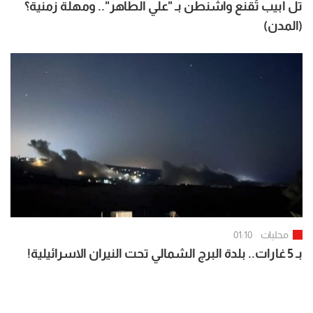
تل أبيب تُقنع واشنطن بـ "علي الطاهر".. ومهلة زمنية؟
(المدن)
محليات
01:10
بـ 5 غارات.. بلدة البرج الشمالي تحت النيران الاسرائيلية!