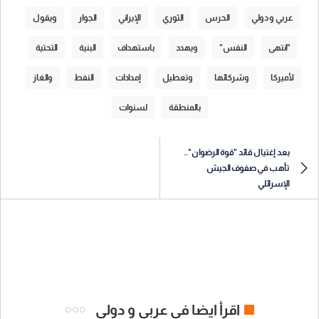
عربي و دولي
الحرس
الثوري
الإيراني
الجوار
ويقول
"انتهى
النفس"
ويهدد
باستهداف
البنية
التحتية
لأميركا
وشركائها
وتعطيل
إمدادات
النفط
والغاز
بالمنطقة
لسنوات
بعد إغتيال قائد "قوة الرضوان"..
تأهب في صفوف الجيش
الإسرائلي
اقرأ ايضا في عربي و دولي