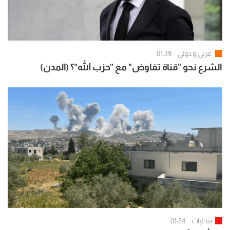
عربي و دولي
01:39
الشرع نحو "قناة تفاوض" مع "حزب الله"؟ (المدن)
محليات
01:24