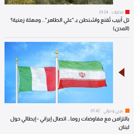
محليات
01:24
تل أبيب تُقنع واشنطن بـ "علي الطاهر".. ومهلة زمنية؟
(المدن)
عربي و دولي
07:42
بالتزامن مع مفاوضات روما.. اتصال إيراني - إيطالي حول
لبنان