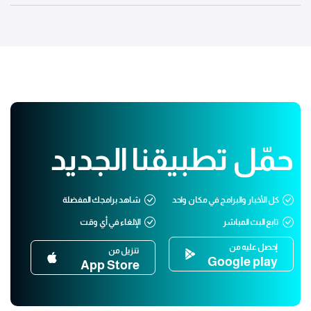
حمّل تطبيقنا الجديد
كل الأخبار والبرامج في مكان واحد
شاهد برامجك المفضلة
تابع البث المباشر
الإلغاء في أي وقت
إحصل عليه من
تنزيل من
Google play
App Store