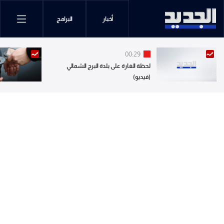
أخبار
البرامج
00:29
لحظة الغارة على بلدة البرج الشمالي
(فيديو)