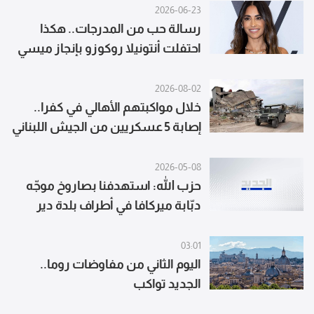
2026-06-23
رسالة حب من المدرجات.. هكذا
احتفلت أنتونيلا روكوزو بإنجاز ميسي
التاريخي في المونديال
2026-08-02
خلال مواكبتهم الأهالي في كفرا..
إصابة 5 عسكريين من الجيش اللبناني
2026-05-08
حزب الله: استهدفنا بصاروخ موجّه
دبّابة ميركافا في أطراف بلدة دير
سريان في جنوب لبنان
03:01
اليوم الثاني من مفاوضات روما..
الجديد تواكب