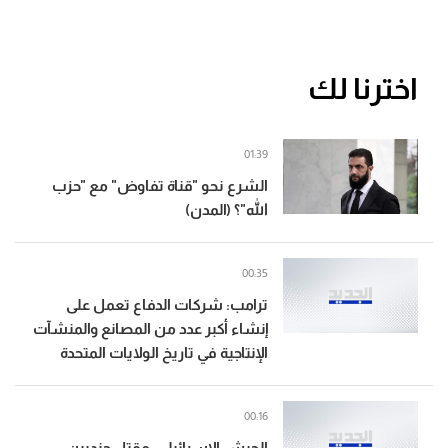
اخترنا لك
01:39
الشرع نحو "قناة تفاوض" مع "حزب
الله"؟ (المدن)
00:35
ترامب: شركات الدفاع تعمل على
إنشاء أكبر عدد من المصانع والمنشآت
الإنتاجية في تاريخ الولايات المتحدة
00:16
الجيش الإسرائيلي: مقتل جنديين