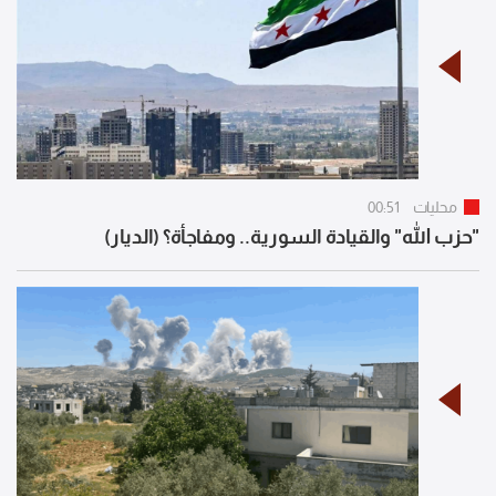
محليات
00:51
"حزب الله" والقيادة السورية.. ومفاجأة؟ (الديار)