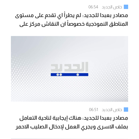
خاص الجديد
06:54
مصادر بعبدا للجديد: لم يطرأ اي تقدم على مستوى
المناطق النموذجية خصوصاً ان النقاش مركز على
الشق السياسي والوفد اللبناني لديه العديد من
الخطط حول هذا الموضوع ومن بينها بلدة زوطر
الشرقية
خاص الجديد
06:51
مصادر بعبدا للجديد: هناك إيجابية لناحية التعامل
بملف الاسرى ويجري العمل لإدخال الصليب الاحمر
الدولي في الموضوع