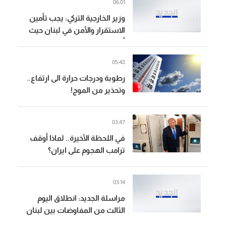
06:01
وزير الخارجية التركي: يجب تأمين
الاستقرار والأمن في لبنان حيث
أدت سياسات إسرائيل
التوسعية لقتل وتشريد الآلاف
05:48
رطوبة ودرجات حرارة الى ارتفاع..
وتحذير من الموج!
03:47
في اللحظة الأخيرة.. لماذا أوقف
ترامب الهجوم على ايران؟
03:14
مراسلة الجديد: انطلاق اليوم
الثالث من المفاوضات بين لبنان
وإسرائيل في روما