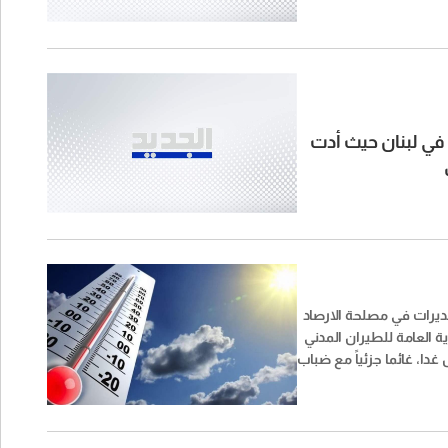
ن في لبنان حيث أدت
ديرات في مصلحة الارصاد
ية العامة للطيران المدني
ا، غائما جزئياً مع ضباب
 المرتفعات دون تعديل
ارة على الساحل وفي
نخفض بشكل اضافي فوق
ياح شمالا، يتوقع تساقط