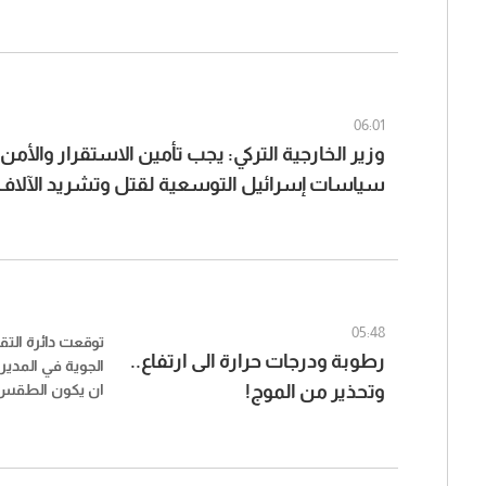
06:01
وزير الخارجية التركي: يجب تأمين الاستقرار والأم
سياسات إسرائيل التوسعية لقتل وتشريد الآلاف
05:48
توقعت دائرة التق
رطوبة ودرجات حرارة الى ارتفاع..
الجوية في المدير
وتحذير من الموج!
ان يكون الطقس غد
كثيف أحياناً على
يذكر بدرجات الحر
الداخل بينما ت
الجبال، تنشط الر