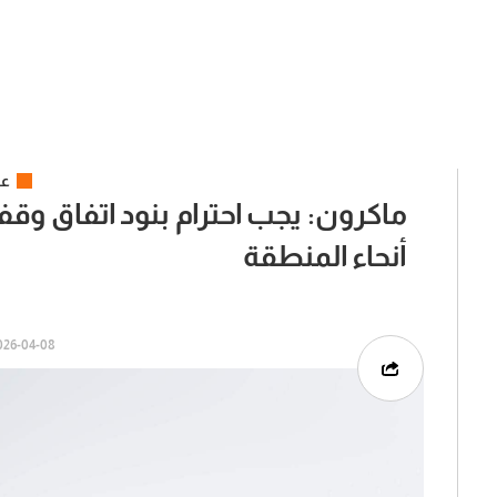
عر
ماكرون: يجب احترام بنود اتفاق وق
أنحاء المنطقة
6-04-08 | 02:57