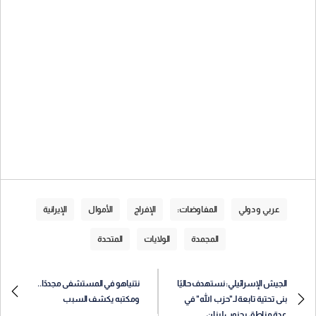
عربي و دولي
المفاوضات:
الإفراج
الأموال
الإيرانية
المجمدة
الولايات
المتحدة
الجيش الإسرائيلي: نستهدف حاليًا
نتنياهو في المستشفى مجددًا..
بنى تحتية تابعة لـ"حزب الله" في
ومكتبه يكشف السبب
عدة مناطق بجنوب لبنان