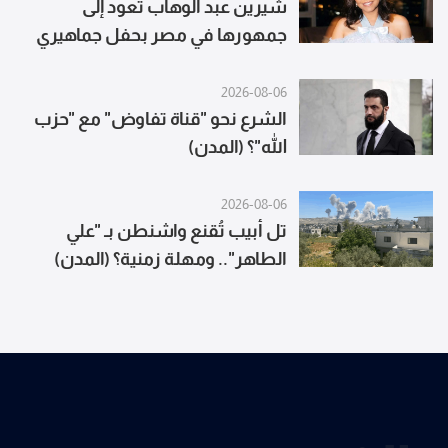
شيرين عبد الوهاب تعود إلى
جمهورها في مصر بحفل جماهيري
2026-08-06
الشرع نحو "قناة تفاوض" مع "حزب
الله"؟ (المدن)
2026-08-06
تل أبيب تُقنع واشنطن بـ "علي
الطاهر".. ومهلة زمنية؟ (المدن)