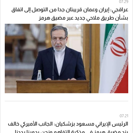
07:29
عراقجي: إيران وعمان قريبتان جدا من التوصل إلى اتفاق
بشأن طريق ملاحي جديد عبر مضيق هرمز
07:21
الرئيس الإيراني مسعود بزشكيان: الجانب الأميركي خالف
بند مضيق هرمز في مذكرة التفاهم ونحن بدورنا رددنا