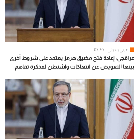
عربي و دولي
07:30
عراقجي: إعادة فتح مضيق هرمز يعتمد على شروط أخرى
بينها التعويض عن انتهاكات واشنطن لمذكرة تفاهم
إسلام آباد