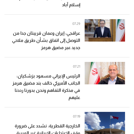
إسلام آباد
07:29
عراقجي: إيران وعمان قريبتان جدا من
التوصل إلى اتفاق بشأن طريق ملاحي
جديد عبر مضيق هرمز
07:21
الرئيس الإيراني مسعود بزشكيان:
الجانب الأميركي خالف بند مضيق هرمز
في مذكرة التفاهم ونحن بدورنا رددنا
عليهم
07:19
الخارجية القطرية: نشدد على ضرورة
وقف الاعتداءات الإيرانية غير المبررة