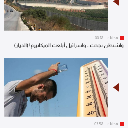
محليات
00:18
واشنطن نجحت.. واسرائيل أبلغت الميكانيزم! (الديار)
محليات
03:58