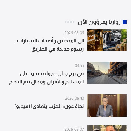
زوارنا يقرؤون الآن
2026-08-06
إلى المدخنين وأصحاب السيارات..
رسوم جديدة في الطريق
04:55
في برج رحال.. جولة صحية على
المسالخ والأفران ومحال بيع الدجاج
2026-06-10
نجاة عون: الحزب يتمادى! (فيديو)
2026-08-07