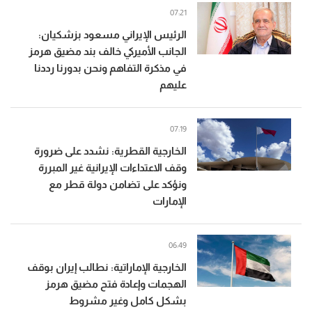
07:21
الرئيس الإيراني مسعود بزشكيان:
الجانب الأميركي خالف بند مضيق هرمز
في مذكرة التفاهم ونحن بدورنا رددنا
عليهم
07:19
الخارجية القطرية: نشدد على ضرورة
وقف الاعتداءات الإيرانية غير المبررة
ونؤكد على تضامن دولة قطر مع
الإمارات
06:49
الخارجية الإماراتية: نطالب إيران بوقف
الهجمات وإعادة فتح مضيق هرمز
بشكل كامل وغير مشروط