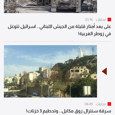
محليات
03:16
على بعد أمتار قليلة من الجيش اللبناني.. اسرائيل تتوغل
في زوطر الغربية!
محليات
04:49
سرقة سنترال زوق مكايل.. وتحطيم 3 خزنات!