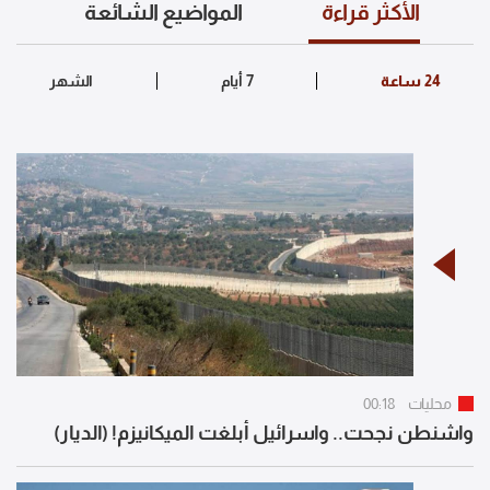
الأكثر قراءة
المواضيع الشائعة
محليات
00:18
واشنطن نجحت.. واسرائيل أبلغت الميكانيزم! (الديار)