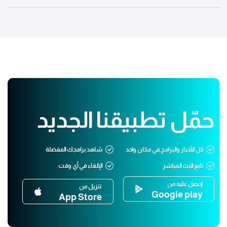
حمّل تطبيقنا الجديد
كل الأخبار والبرامج في مكان واحد
شاهد برامجك المفضلة
تابع البث المباشر
الإلغاء في أي وقت
إحصل عليه من
تنزيل من
Google play
App Store