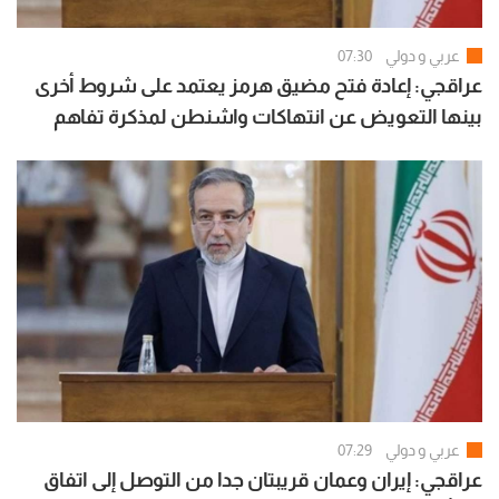
عربي و دولي
07:30
عراقجي: إعادة فتح مضيق هرمز يعتمد على شروط أخرى
بينها التعويض عن انتهاكات واشنطن لمذكرة تفاهم
إسلام آباد
عربي و دولي
07:29
عراقجي: إيران وعمان قريبتان جدا من التوصل إلى اتفاق