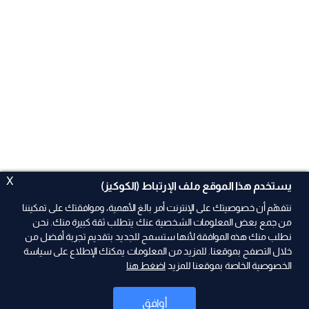
X
يستخدم هذا الموقع ملف الإرتباط (الكوكيز)
نتفهّم أن خصوصيتك على الإنترنت أمر بالغ الأهمية، وموافقتك على تمكيننا
من جمع بعض المعلومات الشخصية عنك يتطلب ثقة كبيرة منك. نحن
نطلب منك هذه الموافقة لأنها ستسمح للجديد بتقديم تجربة أفضل من
خلال التصفح بموقعنا. للمزيد من المعلومات يمكنك الإطلاع على سياسة
الخصوصية الخاصة بموقعنا للمزيد
اضغط هنا
ad
أوافق