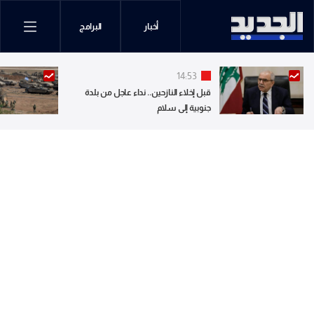
أخبار
البرامج
14:53
قبل إخلاء النازحين.. نداء عاجل من بلدة
جنوبية إلى سلام