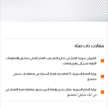
مقالات ذات صلة
تلفزيون سوريا: انفجار في شارع النصر قرب القصر العدلي بدمشق والمعلومات
الأولية تشير إلى وقوع إصابات
وزارة الصحة السورية: 12 إصابة جراء انفجار السيارة في منطقة باب شرقي
بدمشق
وزارة الدفاع السورية: مقتل جندي وإصابة آخرين بجروح متفاوتة نتيجة الانفجار في
حي "باب شرقي" بدمشق