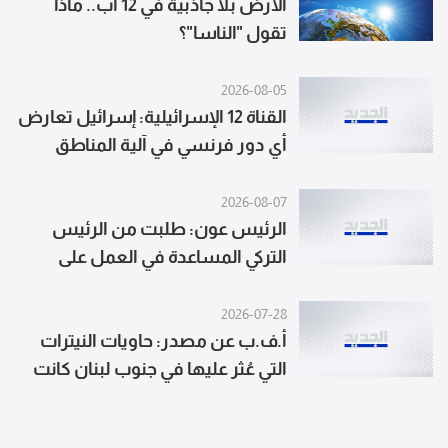
الأرض بلا جاذبية في 12 آب.. ماذا
تقول "الناسا"؟
2026-08-05
القناة 12 الإسرائيلية: إسرائيل تعارض
أي دور فرنسي في آلية المناطق
التجريبية
2026-08-07
الرئيس عون: طلبت من الرئيس
التركي المساعدة في العمل على
التمديد لقوات اليونيفيل
2026-07-28
أ.ف.ب عن مصدر: حاويات النيترات
التي عُثر عليها في جنوب لبنان كانت
تحمل كتابات باللغة العبرية ويُرجّح
أنها كانت تُستخدم في عمليات الهدم