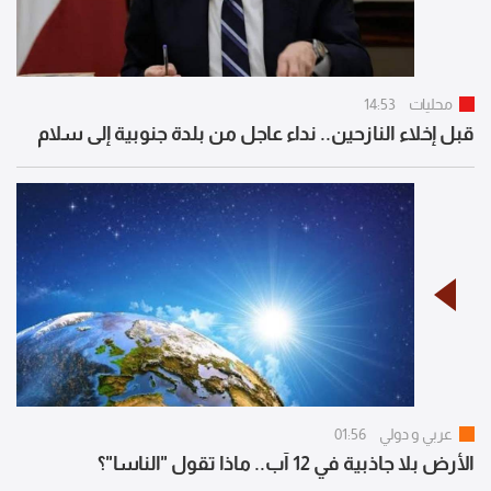
محليات
14:53
قبل إخلاء النازحين.. نداء عاجل من بلدة جنوبية إلى سلام
عربي و دولي
01:56
الأرض بلا جاذبية في 12 آب.. ماذا تقول "الناسا"؟