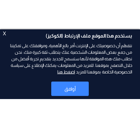
X
يستخدم هذا الموقع ملف الإرتباط (الكوكيز)
نتفهّم أن خصوصيتك على الإنترنت أمر بالغ الأهمية، وموافقتك على تمكيننا
من جمع بعض المعلومات الشخصية عنك يتطلب ثقة كبيرة منك. نحن
نطلب منك هذه الموافقة لأنها ستسمح للجديد بتقديم تجربة أفضل من
ad
خلال التصفح بموقعنا. للمزيد من المعلومات يمكنك الإطلاع على سياسة
الخصوصية الخاصة بموقعنا للمزيد
اضغط هنا
أوافق