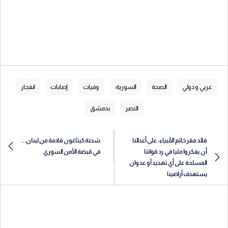
عربي و دولي
الصحة
السورية:
وفيات
إصابات
انفجار
النصر
بدمشق
قائد مقر خاتم الأنبياء: على أعدائنا
شحنة كبتاغون قادمة من لبنان...
أن يفكروا مليا في رد قواتنا
في قبضة الأمن السوري
المسلحة على أي تهديد أو عدوان
يستهدف أراضينا