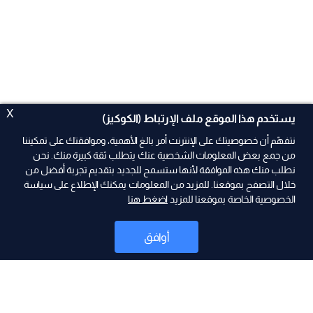
X
يستخدم هذا الموقع ملف الإرتباط (الكوكيز)
نتفهّم أن خصوصيتك على الإنترنت أمر بالغ الأهمية، وموافقتك على تمكيننا
من جمع بعض المعلومات الشخصية عنك يتطلب ثقة كبيرة منك. نحن
نطلب منك هذه الموافقة لأنها ستسمح للجديد بتقديم تجربة أفضل من
خلال التصفح بموقعنا. للمزيد من المعلومات يمكنك الإطلاع على سياسة
الخصوصية الخاصة بموقعنا للمزيد
اضغط هنا
ad
أوافق