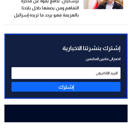
بزشكيان: ندافع بقوة عن مذكرة
التفاهم ومن يصفها داخل بلادنا
بالهزيمة فهو يردد ما تريده إسرائيل
إشترك بنشرتنا الاخبارية
انضم الى ملايين المتابعين
إشترك