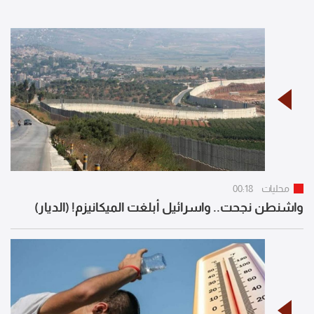
محليات
00:18
واشنطن نجحت.. واسرائيل أبلغت الميكانيزم! (الديار)