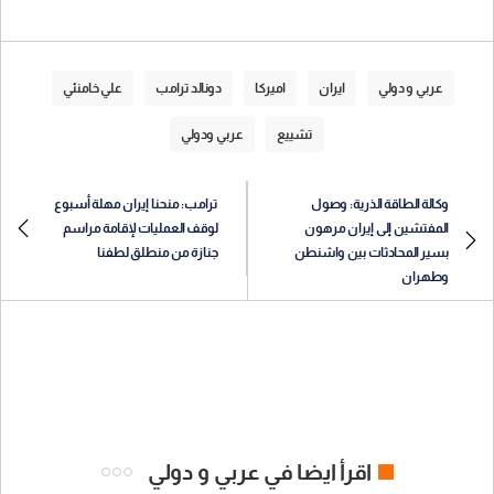
عربي و دولي
ايران
اميركا
دونالد ترامب
علي خامنئي
تشييع
عربي ودولي
وكالة الطاقة الذرية: وصول
ترامب: منحنا إيران مهلة أسبوع
المفتشين إلى إيران مرهون
لوقف العمليات لإقامة مراسم
بسير المحادثات بين واشنطن
جنازة من منطلق لطفنا
وطهران
اقرأ ايضا في عربي و دولي