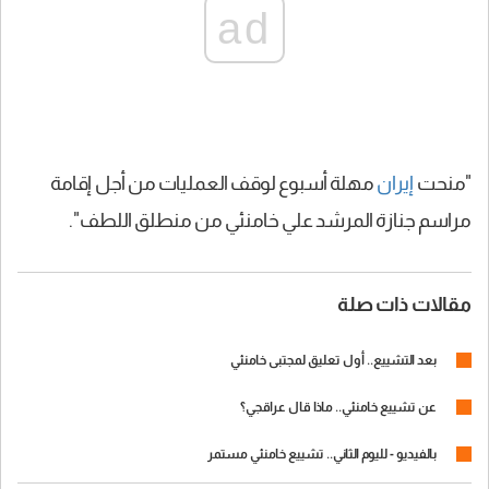
ad
"منحت
إيران
مهلة أسبوع لوقف العمليات من أجل إقامة
مراسم جنازة المرشد علي خامنئي من منطلق اللطف".
مقالات ذات صلة
بعد التشييع.. أول تعليق لمجتبى خامنئي
عن تشييع خامنئي.. ماذا قال عراقجي؟
بالفيديو - لليوم الثاني.. تشييع خامنئي مستمر