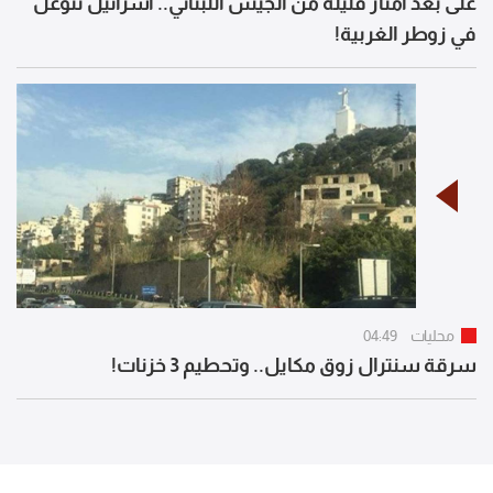
على بعد أمتار قليلة من الجيش اللبناني.. اسرائيل تتوغل
في زوطر الغربية!
محليات
04:49
سرقة سنترال زوق مكايل.. وتحطيم 3 خزنات!