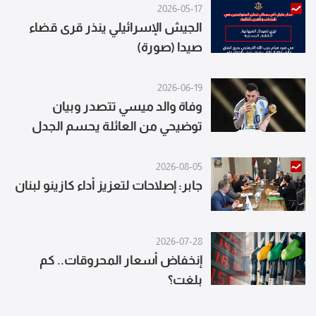
2026-05-17
الجيش الإسرائيلي ينذر قرى قضاء
صيدا (صورة)
2026-06-19
وفاة والد ميسي تتصدر وبيان
توضيحي من العائلة يحسم الجدل
2026-08-05
جابر: إصلاحات لتعزيز أداء كازينو لبنان
2026-07-28
إنخفاض أسعار المحروقات.. كم
بلغت؟