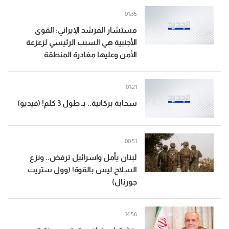
01:35
مستشار المرشد الإيراني: القوى
الأجنبية هي السبب الرئيسي لزعزعة
الأمن وعليها مغادرة المنطقة
01:21
سحابة بركانية.. بـ طول 3 كلم! (فيديو)
00:51
لبنان يأمل واسرائيل ترفض.. ونزع
السلاح ليس بالقوة! (وول ستريت
جورنال)
14:56